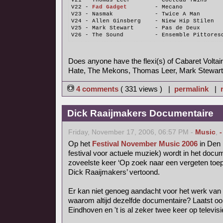
V21 - Thomas Leer       - Cocteau Twins
V22 - 
Fad Gadget
        - Mecano
V23 - Nasmak            - Twice A Man
V24 - Allen Ginsberg    - Niew Hip Stilen
V25 - Mark Stewart      - Pas de Deux
V26 - The Sound         - Ensemble Pittores
Does anyone have the flexi(s) of Cabaret Voltair
Hate, The Mekons, Thomas Leer, Mark Stewart
4 comments
( 331 views ) |
permalink
|
Dick Raaijmakers Documentaire
Friday, November 17, 2006, 06:57 PM -
Music
,
-
Op het
Festival November Music 2006
in Den 
festival voor actuele muziek) wordt in het do
zoveelste keer ‘Op zoek naar een vergeten toep
Dick Raaijmakers’ vertoond.
Er kan niet genoeg aandacht voor het werk van
waarom altijd dezelfde documentaire? Laatst o
Eindhoven en 't is al zeker twee keer op televis