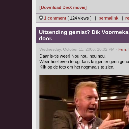
[Download DivX movie]
1 comment
( 124 views ) |
permalink
|
re
Uitzending gemist? Dik Voormekaa
door.
Wednesday, October 11, 2006, 10:02 PM -
Fun
,
Daar is-tie weer! Nou nou, nou nou.
Weer heel even terug, fans krijgen er geen gen
Klik op de foto om het nogmaals te zien.