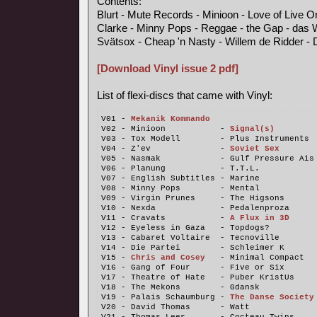
Contents:
Blurt - Mute Records - Minioon - Love of Live 
Clarke - Minny Pops - Reggae - the Gap - das 
Svätsox - Cheap 'n Nasty - Willem de Ridder - 
[Download Vinyl issue 2 pdf]
List of flexi-discs that came with Vinyl:
V01 - 
Mekanik Kommando
V02 - Minioon           - 
Signal(s)
V03 - Tox Modell        - Plus Instruments
V04 - Z'ev              - 
Soviet Sex
V05 - Nasmak            - Gulf Pressure Ais
V06 - Planung           - T.T.L.
V07 - English Subtitles - Marine
V08 - Minny Pops        - Mental
V09 - Virgin Prunes     - The Higsons
V10 - Nexda             - Pedalenproza
V11 - Cravats           - 
A Flux in 3D
V12 - Eyeless in Gaza   - Topdogs?
V13 - Cabaret Voltaire  - Tecnoville
V14 - Die Partei        - Schleimer K
V15 - 
Chris and Cosey
   - Minimal Compact
V16 - Gang of Four      - Five or Six
V17 - Theatre of Hate   - Puber KristUs
V18 - The Mekons        - Gdansk
V19 - Palais Schaumburg - 
The Danse Society
V20 - David Thomas      - Watt