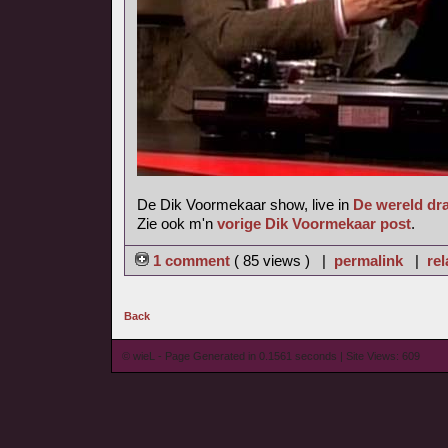
De Dik Voormekaar show, live in
De wereld dra
Zie ook m'n
vorige Dik Voormekaar post
.
1 comment
( 85 views ) |
permalink
|
rel
Back
© wieL - Page Generated in 0.1561 seconds | Site Views: 609