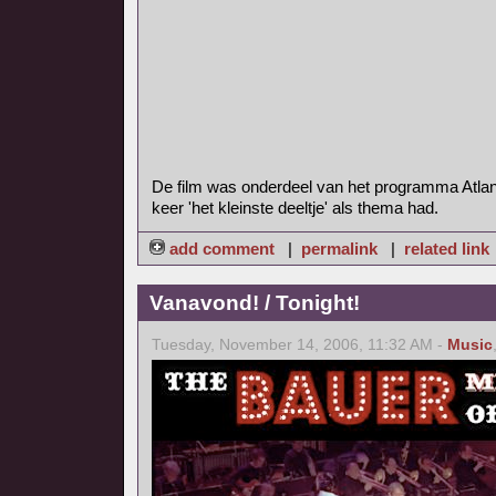
De film was onderdeel van het programma Atlan
keer 'het kleinste deeltje' als thema had.
add comment
|
permalink
|
related link
Vanavond! / Tonight!
Tuesday, November 14, 2006, 11:32 AM -
Music