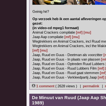
Geinig hè?
Op verzoek heb ik een aantal afleveringen 
gezet:
(in video-cd mpeg1 formaat)
Animal Crackers compilatie
[mf]
[mu]
Jaap Aap compilatie
[mf]
[mu]
Wegtrekkers en Animal Crackers, incl Ruud met 
Wegtrekkers en Animal Crackers, incl the Maki
[mf]
[mu]
Jaap, Ruud en Guus - Deetman als voorzitter
[
Jaap, Ruud en Guus - In plaats van plassen
[mf
Jaap, Ruud en Guus - Optreden Ruud Lubbers
Jaap, Ruud en Guus - Ruud Lubbers Film
[mf]
Jaap, Ruud en Guus - Ruud gaat stemmen
[mf
Jaap, Ruud en Guus - Verkleedpartij Jaap
[mf]
1 comment
( 2628 views ) |
permalink
|
De Minuut van Ruud (Jaap Aap Sh
1989)