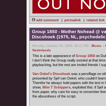
add comment
|
permalink
|
related link
Group 1850 - Mother Nohead @ va
Discohoek (1975, NL, psychedelic
Monday, October 30, 2006, 06:11 PM -
Music
,
-
Nederlands
This is a late appearance of
Group 1850
on Dutc
I don't think the Group really existed at that time
playbacking, but the rest are invited friends I s
Van Oekel's Discohoek
was a persiflage on ot
presented by Sjef van Oekel, who couldn't learn a
Therefor he always hold papers with the text in h
show,
Wim T Schippers
, exploited this: if Sje
from paper, why care for easy to remember lines
the absurdness of the script.