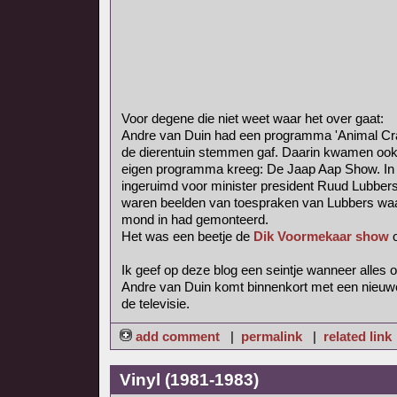
Voor degene die niet weet waar het over gaat:
Andre van Duin had een programma 'Animal Crac
de dierentuin stemmen gaf. Daarin kwamen ook
eigen programma kreeg: De Jaap Aap Show. In
ingeruimd voor minister president Ruud Lubbers
waren beelden van toespraken van Lubbers waar
mond in had gemonteerd.
Het was een beetje de
Dik Voormekaar show
o
Ik geef op deze blog een seintje wanneer alles on
Andre van Duin komt binnenkort met een nieuw
de televisie.
add comment
|
permalink
|
related link
Vinyl (1981-1983)