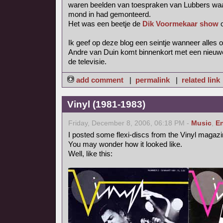
waren beelden van toespraken van Lubbers waar
mond in had gemonteerd.
Het was een beetje de
Dik Voormekaar show
o
Ik geef op deze blog een seintje wanneer alles on
Andre van Duin komt binnenkort met een nieuw
de televisie.
add comment
|
permalink
|
related link
Vinyl (1981-1983)
Friday, December 8, 2006, 06:18 PM -
Music
,
En
I posted some flexi-discs from the Vinyl magazi
You may wonder how it looked like.
Well, like this: