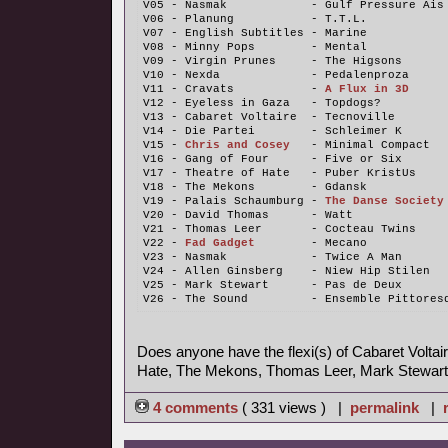
V05 - Nasmak            - Gulf Pressure Ais
V06 - Planung           - T.T.L.
V07 - English Subtitles - Marine
V08 - Minny Pops        - Mental
V09 - Virgin Prunes     - The Higsons
V10 - Nexda             - Pedalenproza
V11 - Cravats           - 
A Flux in 3D
V12 - Eyeless in Gaza   - Topdogs?
V13 - Cabaret Voltaire  - Tecnoville
V14 - Die Partei        - Schleimer K
V15 - 
Chris and Cosey
   - Minimal Compact
V16 - Gang of Four      - Five or Six
V17 - Theatre of Hate   - Puber KristUs
V18 - The Mekons        - Gdansk
V19 - Palais Schaumburg - 
The Danse Society
V20 - David Thomas      - Watt
V21 - Thomas Leer       - Cocteau Twins
V22 - 
Fad Gadget
        - Mecano
V23 - Nasmak            - Twice A Man
V24 - Allen Ginsberg    - Niew Hip Stilen
V25 - Mark Stewart      - Pas de Deux
V26 - The Sound         - Ensemble Pittores
Does anyone have the flexi(s) of Cabaret Voltair
Hate, The Mekons, Thomas Leer, Mark Stewart
4 comments
( 331 views ) |
permalink
|