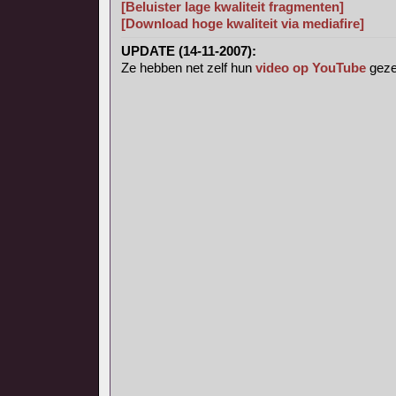
[Beluister lage kwaliteit fragmenten]
[Download hoge kwaliteit via mediafire]
UPDATE (14-11-2007):
Ze hebben net zelf hun
video op YouTube
geze