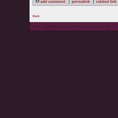
add comment
|
permalink
|
related link
Back
© wieL - Page Generated in 0.1751 seconds | Site Views: 775