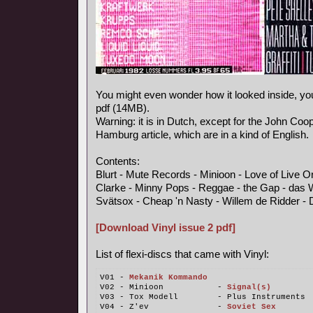
You might even wonder how it looked inside, y
pdf (14MB).
Warning: it is in Dutch, except for the John Coo
Hamburg article, which are in a kind of English.
Contents:
Blurt - Mute Records - Minioon - Love of Live 
Clarke - Minny Pops - Reggae - the Gap - das 
Svätsox - Cheap 'n Nasty - Willem de Ridder - 
[Download Vinyl issue 2 pdf]
List of flexi-discs that came with Vinyl:
V01 - 
Mekanik Kommando
V02 - Minioon           - 
Signal(s)
V03 - Tox Modell        - Plus Instruments
V04 - Z'ev              - 
Soviet Sex