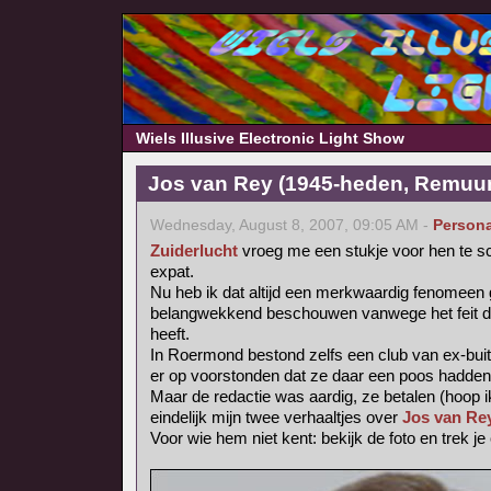
Wiels Illusive Electronic Light Show
Jos van Rey (1945-heden, Remuun
Wednesday, August 8, 2007, 09:05 AM -
Persona
Zuiderlucht
vroeg me een stukje voor hen te sc
expat.
Nu heb ik dat altijd een merkwaardig fenomee
belangwekkend beschouwen vanwege het feit dat 
heeft.
In Roermond bestond zelfs een club van ex-buit
er op voorstonden dat ze daar een poos hadden
Maar de redactie was aardig, ze betalen (hoop i
eindelijk mijn twee verhaaltjes over
Jos van Re
Voor wie hem niet kent: bekijk de foto en trek je