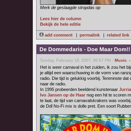
Merk de geslaagde stropdas op
Lees hier de column
Bekijk de hele editie
add comment
|
permalink
|
related link
De Dommedaris - Doe Maar Dom!! (
Sunday, February 18, 2007, 06:57 PM -
Music
,
-
Het is weer carnaval in het zuiden, ik zou het b
je altijd een waarschuwing in de vorm van ranzig
radio. Die tijd is gelukkig voorbij. Tenminste dat 
naar de radio.
In 1995 probeerden beeldend kunstenaar
Jurri
Ivo Jansen op de Haar
nog een hit te scoren 
te laat, de tijd van carnavalskrakers was voorbij
de Ddl No-Fi mix is dolle pret. Een soort Rubbe