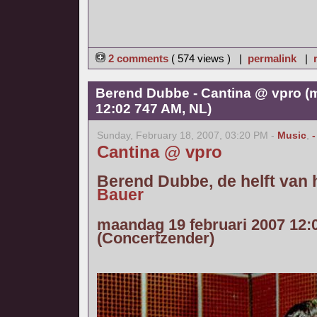
2 comments
( 574 views ) |
permalink
|
Berend Dubbe - Cantina @ vpro (
12:02 747 AM, NL)
Sunday, February 18, 2007, 03:20 PM -
Music
,
-
Cantina @ vpro
Berend Dubbe, de helft van
Bauer
maandag 19 februari 2007 12:
(Concertzender)