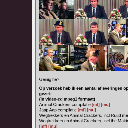
Geinig hè?
Op verzoek heb ik een aantal afleveringen 
gezet:
(in video-cd mpeg1 formaat)
Animal Crackers compilatie
[mf]
[mu]
Jaap Aap compilatie
[mf]
[mu]
Wegtrekkers en Animal Crackers, incl Ruud met 
Wegtrekkers en Animal Crackers, incl the Maki
[mf]
[mu]