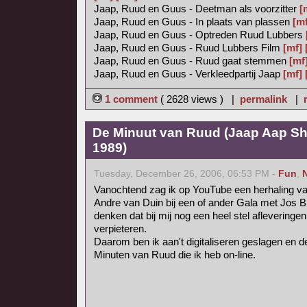
Jaap, Ruud en Guus - Deetman als voorzitter
[
Jaap, Ruud en Guus - In plaats van plassen
[mf
Jaap, Ruud en Guus - Optreden Ruud Lubbers
Jaap, Ruud en Guus - Ruud Lubbers Film
[mf]
Jaap, Ruud en Guus - Ruud gaat stemmen
[mf
Jaap, Ruud en Guus - Verkleedpartij Jaap
[mf]
1 comment
( 2628 views ) |
permalink
|
De Minuut van Ruud (Jaap Aap Sh
1989)
Tuesday, December 26, 2006, 06:53 PM -
Fun
,
Vanochtend zag ik op YouTube een herhaling v
Andre van Duin bij een of ander Gala met Jos B
denken dat bij mij nog een heel stel afleveringe
verpieteren.
Daarom ben ik aan't digitaliseren geslagen en de
Minuten van Ruud die ik heb on-line.