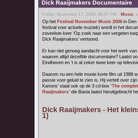
Dick Raaijmakers Documentaire
Friday, November 17, 2006, 06:57 PM -
Music
,
-
Op het
Festival November Music 2006
in Den 
festival voor actuele muziek) wordt in het do
zoveelste keer ‘Op zoek naar een vergeten toep
Dick Raaijmakers’ vertoond.
Er kan niet genoeg aandacht voor het werk van
waarom altijd dezelfde documentaire? Laatst o
Eindhoven en 't is al zeker twee keer op televis
Daarom nu een hele mooie korte film uit 1988 w
passie voor geluid te zien is. Hij vertelt over zijn
Kanons' staat ook op de 3 cd-box
'The complet
Raaijmakers'
die Basta laatst heruitgebracht he
Dick Raaijmakers - Het klein
1)