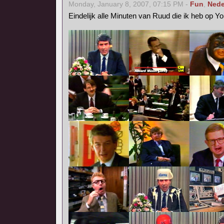
Monday, January 8, 2007, 07:15 PM -
Fun
,
Nede
Eindelijk alle Minuten van Ruud die ik heb op Y