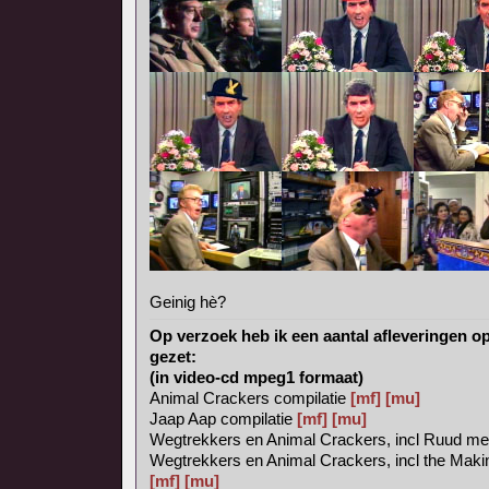
Geinig hè?
Op verzoek heb ik een aantal afleveringen 
gezet:
(in video-cd mpeg1 formaat)
Animal Crackers compilatie
[mf]
[mu]
Jaap Aap compilatie
[mf]
[mu]
Wegtrekkers en Animal Crackers, incl Ruud met 
Wegtrekkers en Animal Crackers, incl the Maki
[mf]
[mu]