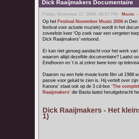
Dick Raaijmakers Documentaire
Friday, November 17, 2006, 06:57 PM -
Music
,
-
Op het
Festival November Music 2006
in Den 
festival voor actuele muziek) wordt in het do
zoveelste keer ‘Op zoek naar een vergeten toep
Dick Raaijmakers’ vertoond.
Er kan niet genoeg aandacht voor het werk van
waarom altijd dezelfde documentaire? Laatst o
Eindhoven en 't is al zeker twee keer op televis
Daarom nu een hele mooie korte film uit 1988 w
passie voor geluid te zien is. Hij vertelt over zijn
Kanons' staat ook op de 3 cd-box
'The complet
Raaijmakers'
die Basta laatst heruitgebracht he
Dick Raaijmakers - Het klein
1)