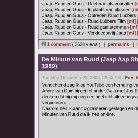
Jaap, Ruud en Guus - Deetman als voorzitter
[
Jaap, Ruud en Guus - In plaats van plassen
[mf
Jaap, Ruud en Guus - Optreden Ruud Lubbers
Jaap, Ruud en Guus - Ruud Lubbers Film
[mf]
Jaap, Ruud en Guus - Ruud gaat stemmen
[mf
Jaap, Ruud en Guus - Verkleedpartij Jaap
[mf]
1 comment
( 2628 views ) |
permalink
|
De Minuut van Ruud (Jaap Aap Sh
1989)
Tuesday, December 26, 2006, 06:53 PM -
Fun
,
Vanochtend zag ik op YouTube een herhaling v
Andre van Duin bij een of ander Gala met Jos B
denken dat bij mij nog een heel stel afleveringe
verpieteren.
Daarom ben ik aan't digitaliseren geslagen en de
Minuten van Ruud die ik heb on-line.