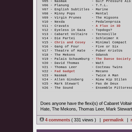
V05 - Nasmak            - Gulf Pressure Ais
V06 - Planung           - T.T.L.
V07 - English Subtitles - Marine
V08 - Minny Pops        - Mental
V09 - Virgin Prunes     - The Higsons
V10 - Nexda             - Pedalenproza
V11 - Cravats           - 
A Flux in 3D
V12 - Eyeless in Gaza   - Topdogs?
V13 - Cabaret Voltaire  - Tecnoville
V14 - Die Partei        - Schleimer K
V15 - 
Chris and Cosey
   - Minimal Compact
V16 - Gang of Four      - Five or Six
V17 - Theatre of Hate   - Puber KristUs
V18 - The Mekons        - Gdansk
V19 - Palais Schaumburg - 
The Danse Society
V20 - David Thomas      - Watt
V21 - Thomas Leer       - Cocteau Twins
V22 - 
Fad Gadget
        - Mecano
V23 - Nasmak            - Twice A Man
V24 - Allen Ginsberg    - Niew Hip Stilen
V25 - Mark Stewart      - Pas de Deux
V26 - The Sound         - Ensemble Pittores
Does anyone have the flexi(s) of Cabaret Voltair
Hate, The Mekons, Thomas Leer, Mark Stewart
4 comments
( 331 views ) |
permalink
|