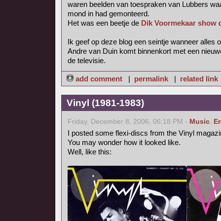
waren beelden van toespraken van Lubbers waar
mond in had gemonteerd.
Het was een beetje de
Dik Voormekaar show
o
Ik geef op deze blog een seintje wanneer alles on
Andre van Duin komt binnenkort met een nieuw
de televisie.
add comment
|
permalink
|
related link
Vinyl (1981-1983)
Friday, December 8, 2006, 06:18 PM -
Music
,
En
I posted some flexi-discs from the Vinyl magazi
You may wonder how it looked like.
Well, like this: