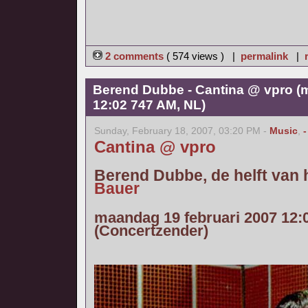
2 comments
( 574 views ) |
permalink
|
Berend Dubbe - Cantina @ vpro (
12:02 747 AM, NL)
Sunday, February 18, 2007, 03:20 PM -
Music
,
-
Cantina @ vpro
Berend Dubbe, de helft van
Bauer
maandag 19 februari 2007 12:
(Concertzender)