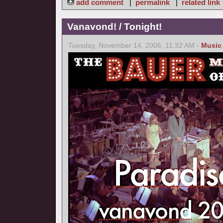
add comment
|
permalink
|
related link
Vanavond! / Tonight!
Tuesday, November 14, 2006, 11:32 AM -
Music