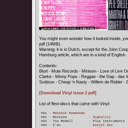
You might even wonder how it looked inside, y
pdf (14MB).
Warning: it is in Dutch, except for the John Coo
Hamburg article, which are in a kind of English.
Contents:
Blurt - Mute Records - Minioon - Love of Live 
Clarke - Minny Pops - Reggae - the Gap - das 
Svätsox - Cheap 'n Nasty - Willem de Ridder - 
[Download Vinyl issue 2 pdf]
List of flexi-discs that came with Vinyl:
V01 - 
Mekanik Kommando
V02 - Minioon           - 
Signal(s)
V03 - Tox Modell        - Plus Instruments
V04 - Z'ev              - 
Soviet Sex