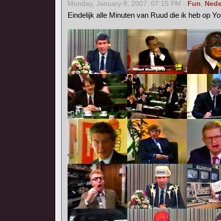
Monday, January 8, 2007, 07:15 PM -
Fun
,
Nede
Eindelijk alle Minuten van Ruud die ik heb op Y