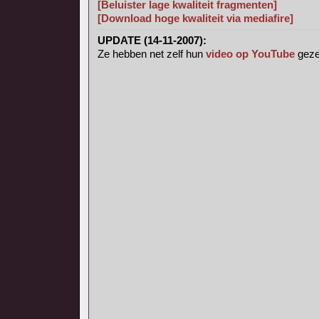
[Beluister lage kwaliteit fragmenten]
[Download hoge kwaliteit via mediafire]
UPDATE (14-11-2007):
Ze hebben net zelf hun
video op YouTube
geze