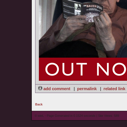
add comment
|
permalink
|
related link
Back
© wieL - Page Generated in 0.1524 seconds | Site Views: 589