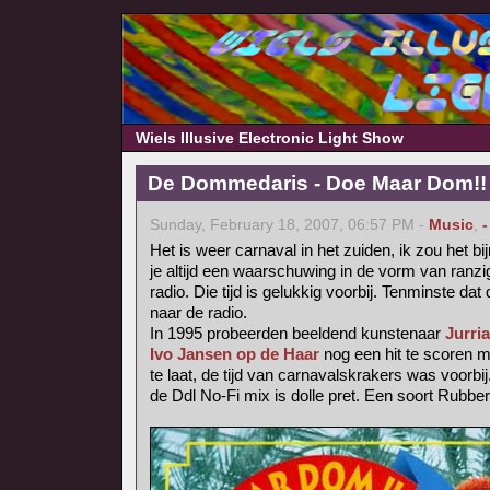
Wiels Illusive Electronic Light Show
De Dommedaris - Doe Maar Dom!! (
Sunday, February 18, 2007, 06:57 PM -
Music
,
-
Het is weer carnaval in het zuiden, ik zou het b
je altijd een waarschuwing in de vorm van ranzig
radio. Die tijd is gelukkig voorbij. Tenminste dat 
naar de radio.
In 1995 probeerden beeldend kunstenaar
Jurri
Ivo Jansen op de Haar
nog een hit te scoren 
te laat, de tijd van carnavalskrakers was voorbij
de Ddl No-Fi mix is dolle pret. Een soort Rubbe