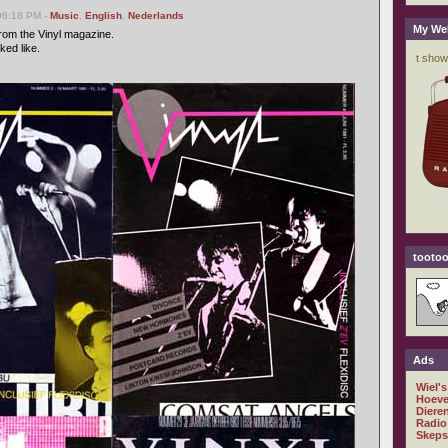
06:18 PM -
Music
,
English
,
Nederlands
My We
from the Vinyl magazine.
ed like.
tootoo
Ads
Wiel's
Hoeve
Diere
Radio
Skeps