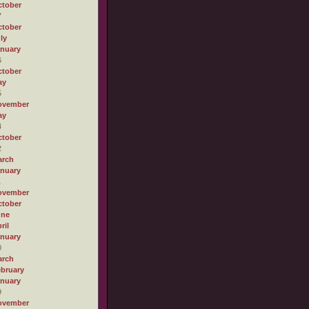
tober
7
tober
ly
nuary
6
tober
ay
5
ovember
ay
4
tober
2
arch
nuary
1
ovember
tober
une
ril
nuary
0
arch
bruary
nuary
9
ovember