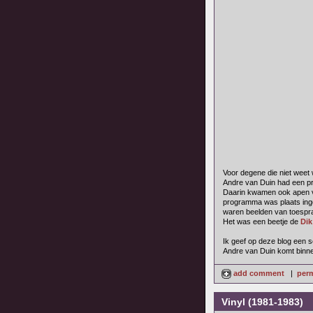
Voor degene die niet weet 
Andre van Duin had een pr
Daarin kwamen ook apen v
programma was plaats inge
waren beelden van toespra
Het was een beetje de
Dik
Ik geef op deze blog een se
Andre van Duin komt binne
add comment
|
perm
Vinyl (1981-1983)