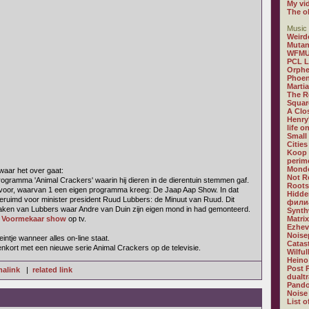
My vi
The o
Music 
Weird
Mutan
WFM
PCL 
Orphe
Phoen
Marti
The R
Squar
A Clos
Henry
life o
Small
Citie
Koop
perime
Mondo
waar het over gaat:
Not R
ogramma 'Animal Crackers' waarin hij dieren in de dierentuin stemmen gaf.
Roots
oor, waarvan 1 een eigen programma kreeg: De Jaap Aap Show. In dat
Hidde
ruimd voor minister president Ruud Lubbers: de Minuut van Ruud. Dit
филиа
ken van Lubbers waar Andre van Duin zijn eigen mond in had gemonteerd.
Synth
 Voormekaar show
op tv.
Matri
Ezhev
Noise
intje wanneer alles on-line staat.
Catast
nkort met een nieuwe serie Animal Crackers op de televisie.
Wilfu
Heino
Post 
alink
|
related link
dualt
Pando
Noise
List o