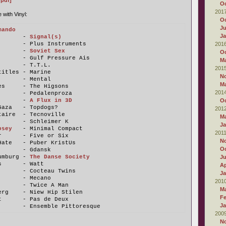
 pdf]
Oc
201
 with Vinyl:
Oc
Ju
mando
Ja
       - 
Signal(s)
       - Plus Instruments
201
       - 
Soviet Sex
Oc
       - Gulf Pressure Ais
M
       - T.T.L.
201
titles - Marine
N
       - Mental
M
es     - The Higsons
201
       - Pedalenproza
       - 
A Flux in 3D
Oc
Gaza   - Topdogs?
201
taire  - Tecnoville
M
       - Schleimer K
Ja
osey
   - Minimal Compact
201
r      - Five or Six
N
Hate   - Puber KristUs
Oc
       - Gdansk
umburg - 
The Danse Society
J
s      - Watt
Ap
       - Cocteau Twins
Ja
       - Mecano
201
       - Twice A Man
M
erg    - Niew Hip Stilen
Fe
t      - Pas de Deux
Ja
       - Ensemble Pittoresque
200
N