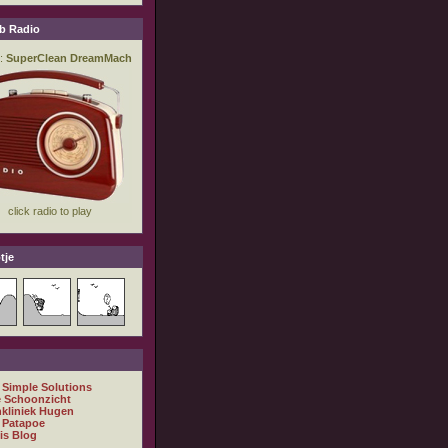
b Radio
tje
 Simple Solutions
 Schoonzicht
nkliniek Hugen
 Patapoe
is Blog