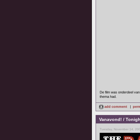
De film was onderdeel van 
thema had.
add comment
|
perm
Vanavond! / Tonigh
Tuesday, November 14, 200