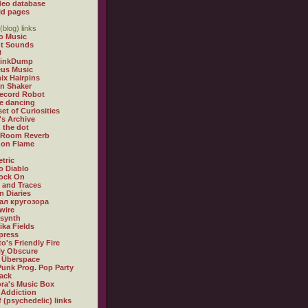
deo database
ld pages
(blog) links
o Music
t Sounds
U
LinkDump
us Music
ix Hairpins
an Shaker
ecord Robot
e dancing
et of Curiosities
's Archive
n the dot
 Room Reverb
s on Flame
tric
 Diablo
ock On
 and Traces
n Diaries
л кругозора
wire
xsynth
ika Fields
press
o's Friendly Fire
lly Obscure
 Überspace
Punk Prog. Pop Party
rack
ra's Music Box
 Addiction
f (psychedelic) links