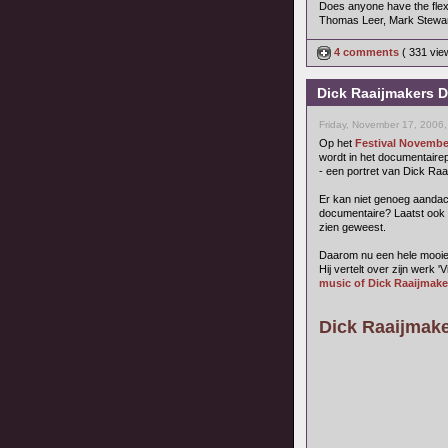
Does anyone have the flexi
Thomas Leer, Mark Stewar
4 comments
( 331 vi
Dick Raaijmakers 
Friday, November 17, 2006
Op het
Festival Novembe
wordt in het documentaire
- een portret van Dick Raa
Er kan niet genoeg aandac
documentaire? Laatst ook
zien geweest.
Daarom nu een hele mooie k
Hij vertelt over zijn werk 
music of Dick Raaijmake
Dick Raaijmaker