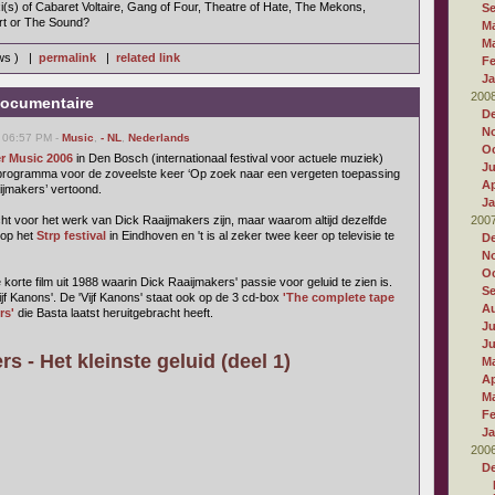
(s) of Cabaret Voltaire, Gang of Four, Theatre of Hate, The Mekons,
S
t or The Sound?
M
M
ews ) |
permalink
|
related link
Fe
Ja
200
Documentaire
D
N
, 06:57 PM -
Music
,
- NL
,
Nederlands
Oc
r Music 2006
in Den Bosch (internationaal festival voor actuele muziek)
J
programma voor de zoveelste keer ‘Op zoek naar een vergeten toepassing
Ap
ijmakers’ vertoond.
Ja
ht voor het werk van Dick Raaijmakers zijn, maar waarom altijd dezelfde
200
 op het
Strp festival
in Eindhoven en 't is al zeker twee keer op televisie te
D
N
Oc
orte film uit 1988 waarin Dick Raaijmakers' passie voor geluid te zien is.
S
'Vijf Kanons'. De 'Vijf Kanons' staat ook op de 3 cd-box
'The complete tape
A
rs'
die Basta laatst heruitgebracht heeft.
Ju
J
s - Het kleinste geluid (deel 1)
M
Ap
M
Fe
Ja
200
D