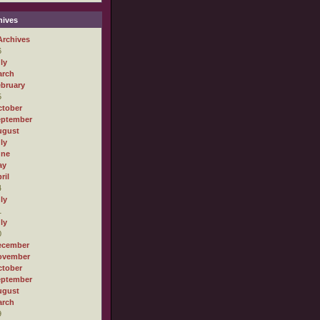
ives
Archives
6
ly
arch
bruary
5
tober
eptember
ugust
ly
une
ay
ril
4
ly
1
ly
0
ecember
ovember
tober
eptember
ugust
arch
9