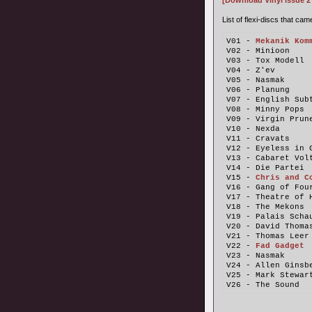
[Download Vinyl issue 2
List of flexi-discs that came
V01 - 
Mekanik Kom
V02 - Minioon    
V03 - Tox Modell 
V04 - Z'ev       
V05 - Nasmak     
V06 - Planung    
V07 - English Sub
V08 - Minny Pops 
V09 - Virgin Prun
V10 - Nexda      
V11 - Cravats    
V12 - Eyeless in 
V13 - Cabaret Vol
V14 - Die Partei 
V15 - 
Chris and C
V16 - Gang of Fou
V17 - Theatre of 
V18 - The Mekons 
V19 - Palais Scha
V20 - David Thoma
V21 - Thomas Leer
V22 - 
Fad Gadget
 
V23 - Nasmak     
V24 - Allen Ginsb
V25 - Mark Stewar
V26 - The Sound  