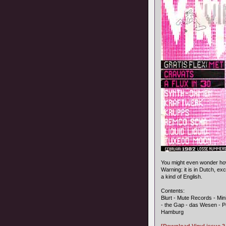
You might even wonder how
Warning: it is in Dutch, e
a kind of English.
Contents:
Blurt - Mute Records - Mi
- the Gap - das Wesen - Pe
Hamburg