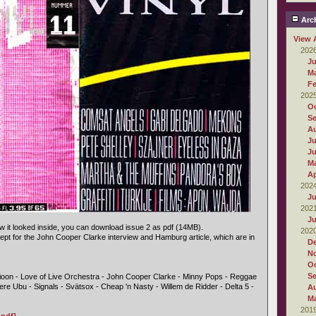
Arch
View 
202
Ju
M
Fe
202
Oc
S
A
Ju
J
M
Ap
202
Ju
202
Ju
 it looked inside, you can download issue 2 as pdf (14MB).
202
xcept for the John Cooper Clarke interview and Hamburg article, which are in
D
N
Oc
S
nioon - Love of Live Orchestra - John Cooper Clarke - Minny Pops - Reggae
re Ubu - Signals - Svätsox - Cheap 'n Nasty - Willem de Ridder - Delta 5 -
A
M
201