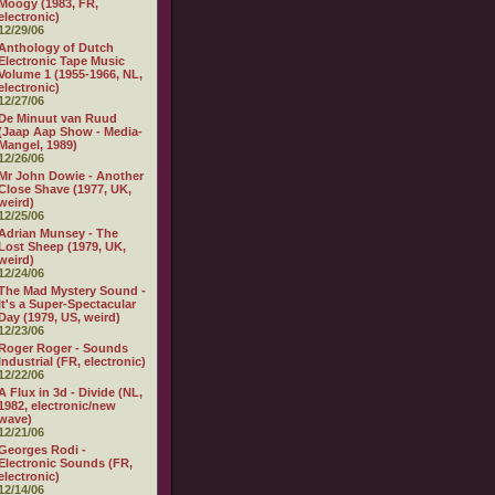
Moogy (1983, FR,
electronic)
12/29/06
Anthology of Dutch
Electronic Tape Music
Volume 1 (1955-1966, NL,
electronic)
12/27/06
De Minuut van Ruud
(Jaap Aap Show - Media-
Mangel, 1989)
12/26/06
Mr John Dowie - Another
Close Shave (1977, UK,
weird)
12/25/06
Adrian Munsey - The
Lost Sheep (1979, UK,
weird)
12/24/06
The Mad Mystery Sound -
It's a Super-Spectacular
Day (1979, US, weird)
12/23/06
Roger Roger - Sounds
Industrial (FR, electronic)
12/22/06
A Flux in 3d - Divide (NL,
1982, electronic/new
wave)
12/21/06
Georges Rodi -
Electronic Sounds (FR,
electronic)
12/14/06