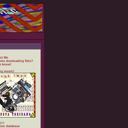
ct Me
ems dowloading files?
e know!
my music!
ges
sic database