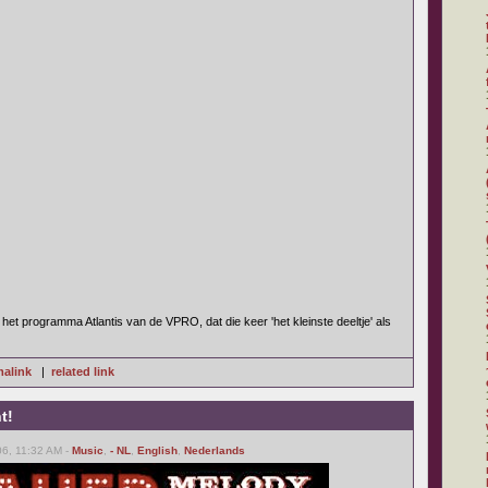
het programma Atlantis van de VPRO, dat die keer 'het kleinste deeltje' als
alink
|
related link
t!
6, 11:32 AM -
Music
,
- NL
,
English
,
Nederlands