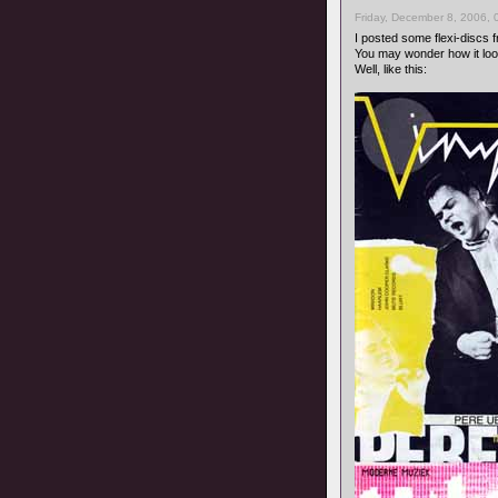
Friday, December 8, 2006, 
I posted some flexi-discs 
You may wonder how it look
Well, like this: