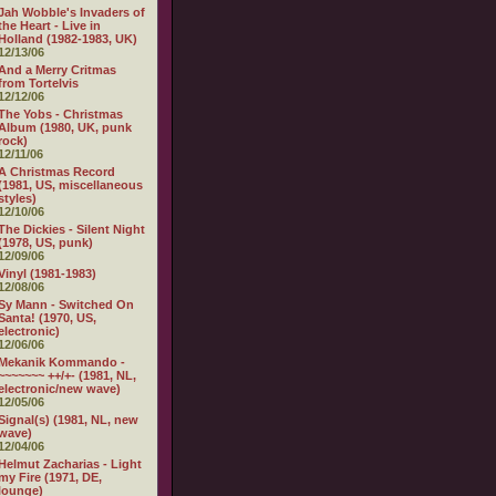
Jah Wobble's Invaders of
the Heart - Live in
Holland (1982-1983, UK)
12/13/06
And a Merry Critmas
from Tortelvis
12/12/06
The Yobs - Christmas
Album (1980, UK, punk
rock)
12/11/06
A Christmas Record
(1981, US, miscellaneous
styles)
12/10/06
The Dickies - Silent Night
(1978, US, punk)
12/09/06
Vinyl (1981-1983)
12/08/06
Sy Mann - Switched On
Santa! (1970, US,
electronic)
12/06/06
Mekanik Kommando -
~~~~~~~ ++/+- (1981, NL,
electronic/new wave)
12/05/06
Signal(s) (1981, NL, new
wave)
12/04/06
Helmut Zacharias - Light
my Fire (1971, DE,
lounge)