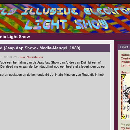
ronic Light Show
Links
d (Jaap Aap Show - Media-Mangel, 1989)
Home
06, 06:53 PM -
Fun
,
Nederlands
Conta
Probl
ube een herhaling van de Jaap Aap Show van Andre van Duin bij een of
Let m
Dat deed me er aan denken dat bij mij nog een heel stel afleveringen op een
Hear 
liseren geslagen en de komende tijd zet ik alle Minuten van Ruud die ik heb
My pa
My mu