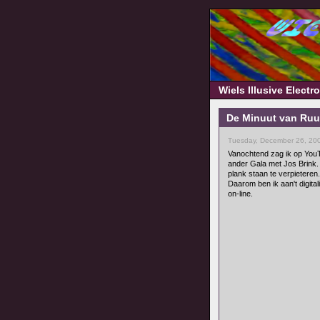
Wiels Illusive Elect
De Minuut van Ruu
Tuesday, December 26, 20
Vanochtend zag ik op YouT
ander Gala met Jos Brink. 
plank staan te verpieteren.
Daarom ben ik aan't digita
on-line.