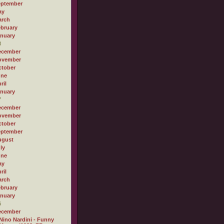
eptember
ay
arch
bruary
nuary
8
ecember
ovember
tober
une
ril
nuary
7
ecember
ovember
tober
eptember
ugust
ly
une
ay
ril
arch
bruary
nuary
6
ecember
Nino Nardini - Funny