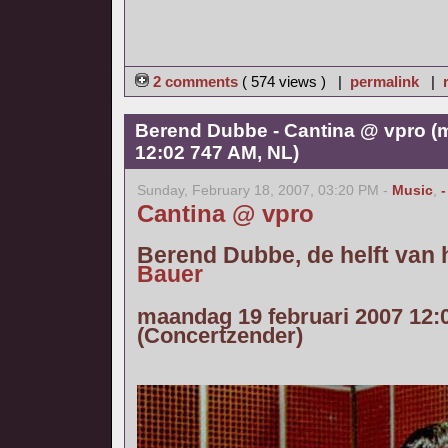
2 comments
( 574 views ) |
permalink
|
Berend Dubbe - Cantina @ vpro (
12:02 747 AM, NL)
Sunday, February 18, 2007, 03:20 PM -
Music
,
-
Cantina @ vpro
Berend Dubbe, de helft van
Bauer
maandag 19 februari 2007 12:
(Concertzender)