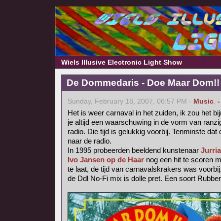
Wiels Illusive Electronic Light Show
De Dommedaris - Doe Maar Dom!! (
Sunday, February 18, 2007, 06:57 PM -
Music
,
-
Het is weer carnaval in het zuiden, ik zou het b
je altijd een waarschuwing in de vorm van ranzig
radio. Die tijd is gelukkig voorbij. Tenminste dat 
naar de radio.
In 1995 probeerden beeldend kunstenaar
Jurri
Ivo Jansen op de Haar
nog een hit te scoren 
te laat, de tijd van carnavalskrakers was voorbij
de Ddl No-Fi mix is dolle pret. Een soort Rubbe