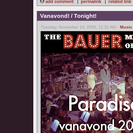
add comment
|
permalink
|
related link
Vanavond! / Tonight!
Tuesday, November 14, 2006, 11:32 AM -
Music