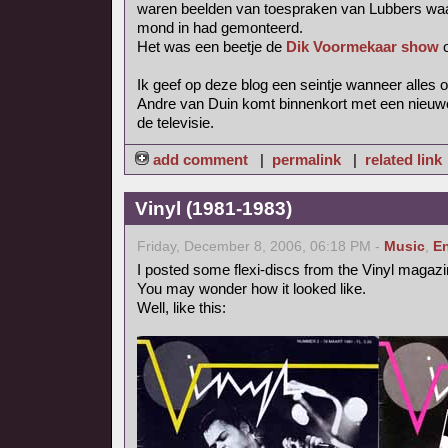
waren beelden van toespraken van Lubbers waar
mond in had gemonteerd.
Het was een beetje de
Dik Voormekaar show
o
Ik geef op deze blog een seintje wanneer alles on
Andre van Duin komt binnenkort met een nieuw
de televisie.
add comment
|
permalink
|
related link
Vinyl (1981-1983)
Friday, December 8, 2006, 06:18 PM -
Music
,
En
I posted some flexi-discs from the Vinyl magazi
You may wonder how it looked like.
Well, like this: