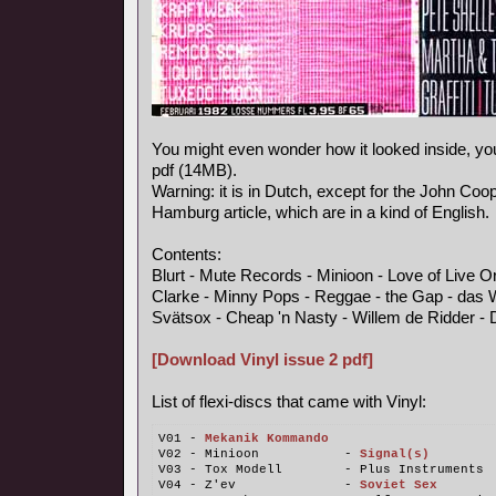
You might even wonder how it looked inside, y
pdf (14MB).
Warning: it is in Dutch, except for the John Coo
Hamburg article, which are in a kind of English.
Contents:
Blurt - Mute Records - Minioon - Love of Live 
Clarke - Minny Pops - Reggae - the Gap - das 
Svätsox - Cheap 'n Nasty - Willem de Ridder - 
[Download Vinyl issue 2 pdf]
List of flexi-discs that came with Vinyl:
V01 - 
Mekanik Kommando
V02 - Minioon           - 
Signal(s)
V03 - Tox Modell        - Plus Instruments
V04 - Z'ev              - 
Soviet Sex