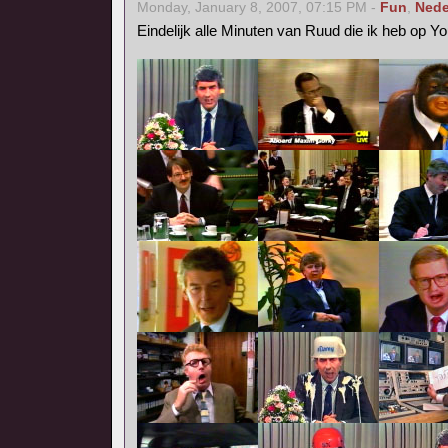
Monday, January 8, 2007, 07:15 PM -
Fun
,
Nede
Eindelijk alle Minuten van Ruud die ik heb op Y