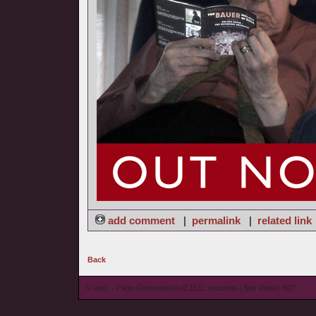
add comment
|
permalink
|
related link
Back
© wieL - Page Generated in 0.1511 seconds | Site Views: 607