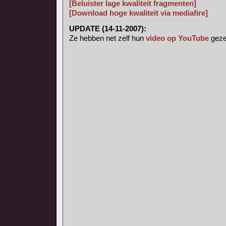
[Beluister lage kwaliteit fragmenten]
[Download hoge kwaliteit via mediafire]
UPDATE (14-11-2007):
Ze hebben net zelf hun
video op YouTube
geze