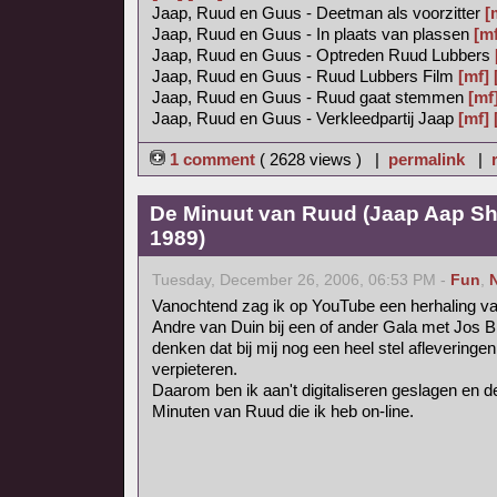
Jaap, Ruud en Guus - Deetman als voorzitter
[
Jaap, Ruud en Guus - In plaats van plassen
[mf
Jaap, Ruud en Guus - Optreden Ruud Lubbers
Jaap, Ruud en Guus - Ruud Lubbers Film
[mf]
Jaap, Ruud en Guus - Ruud gaat stemmen
[mf
Jaap, Ruud en Guus - Verkleedpartij Jaap
[mf]
1 comment
( 2628 views ) |
permalink
|
De Minuut van Ruud (Jaap Aap Sh
1989)
Tuesday, December 26, 2006, 06:53 PM -
Fun
,
Vanochtend zag ik op YouTube een herhaling v
Andre van Duin bij een of ander Gala met Jos B
denken dat bij mij nog een heel stel afleveringe
verpieteren.
Daarom ben ik aan't digitaliseren geslagen en de
Minuten van Ruud die ik heb on-line.