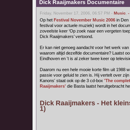
Dick Raaijmakers Documentaire
Friday, November 17, 2006, 06:57 PM -
Music
,
-
Op het
Festival November Music 2006
in Den 
festival voor actuele muziek) wordt in het do
zoveelste keer ‘Op zoek naar een vergeten toep
Dick Raaijmakers’ vertoond.
Er kan niet genoeg aandacht voor het werk van
waarom altijd dezelfde documentaire? Laatst o
Eindhoven en 't is al zeker twee keer op televis
Daarom nu een hele mooie korte film uit 1988 w
passie voor geluid te zien is. Hij vertelt over zijn
Kanons' staat ook op de 3 cd-box
'The complet
Raaijmakers'
die Basta laatst heruitgebracht he
Dick Raaijmakers - Het klein
1)