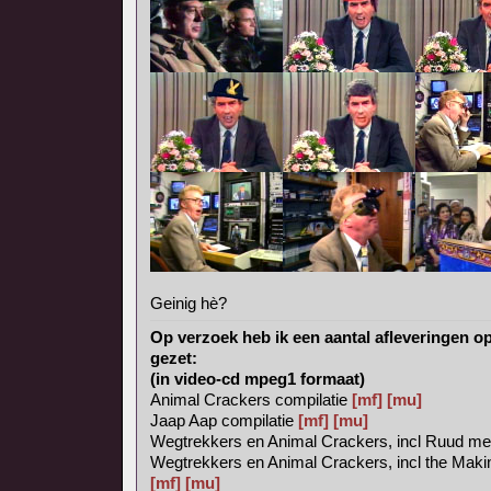
Geinig hè?
Op verzoek heb ik een aantal afleveringen 
gezet:
(in video-cd mpeg1 formaat)
Animal Crackers compilatie
[mf]
[mu]
Jaap Aap compilatie
[mf]
[mu]
Wegtrekkers en Animal Crackers, incl Ruud met 
Wegtrekkers en Animal Crackers, incl the Maki
[mf]
[mu]