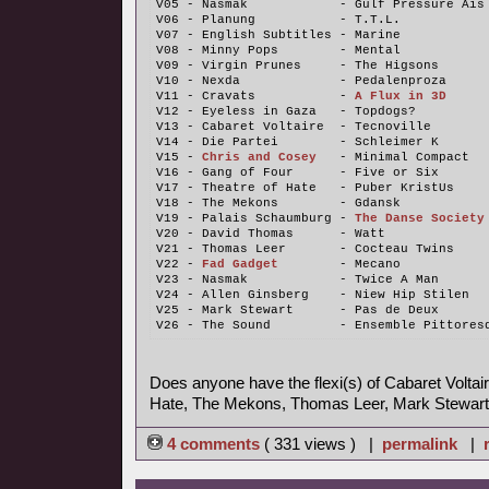
V05 - Nasmak            - Gulf Pressure Ais
V06 - Planung           - T.T.L.
V07 - English Subtitles - Marine
V08 - Minny Pops        - Mental
V09 - Virgin Prunes     - The Higsons
V10 - Nexda             - Pedalenproza
V11 - Cravats           - 
A Flux in 3D
V12 - Eyeless in Gaza   - Topdogs?
V13 - Cabaret Voltaire  - Tecnoville
V14 - Die Partei        - Schleimer K
V15 - 
Chris and Cosey
   - Minimal Compact
V16 - Gang of Four      - Five or Six
V17 - Theatre of Hate   - Puber KristUs
V18 - The Mekons        - Gdansk
V19 - Palais Schaumburg - 
The Danse Society
V20 - David Thomas      - Watt
V21 - Thomas Leer       - Cocteau Twins
V22 - 
Fad Gadget
        - Mecano
V23 - Nasmak            - Twice A Man
V24 - Allen Ginsberg    - Niew Hip Stilen
V25 - Mark Stewart      - Pas de Deux
V26 - The Sound         - Ensemble Pittores
Does anyone have the flexi(s) of Cabaret Voltair
Hate, The Mekons, Thomas Leer, Mark Stewart
4 comments
( 331 views ) |
permalink
|