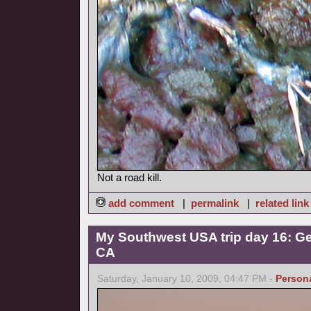
Not a road kill.
add comment
|
permalink
|
related link
My Southwest USA trip day 16: Ge
CA
Saturday, January 10, 2009, 04:47 PM -
Person