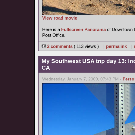
View road movie
Here is a
Fullscreen Panorama
of Downtown La
Post Office.
2 comments
( 113 views ) |
permalink
|
My Southwest USA trip day 13: Ind
CA
Wednesday, January 7, 2009, 07:43 PM -
Perso