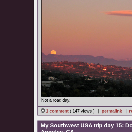
Not a road day.
1 comment
( 147 views ) |
permalink
|
r
My Southwest USA trip day 15: 
Angeles, CA