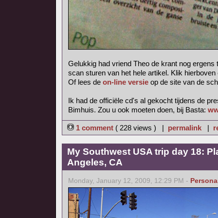
Gelukkig had vriend Theo de krant nog ergens 
scan sturen van het hele artikel. Klik hierboven
Of lees de
on-line versie
op de site van de sch
Ik had de officiële cd's al gekocht tijdens de pr
Bimhuis. Zou u ook moeten doen, bij Basta:
ww
1 comment
( 228 views ) |
permalink
|
r
My Southwest USA trip day 18: Pl
Angeles, CA
Monday, January 12, 2009, 12:29 PM -
Persona