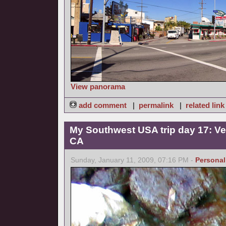
View panorama
add comment
|
permalink
|
related link
My Southwest USA trip day 17: Ve
CA
Sunday, January 11, 2009, 07:16 PM -
Personal