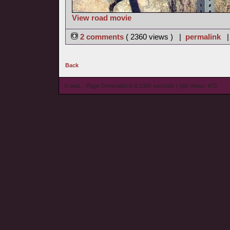
View road movie
2 comments
( 2360 views ) |
permalink
Back
© wieL - Page Generated in 0.1395 seconds | Site Views: 672