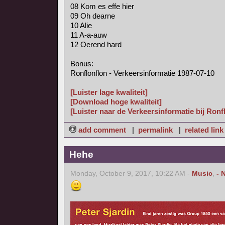
08 Kom es effe hier
09 Oh dearne
10 Alie
11 A-a-auw
12 Oerend hard
Bonus:
Ronflonflon - Verkeersinformatie 1987-07-10
[Luister lage kwaliteit]
[Download hoge kwaliteit]
[Luister naar de Verkeersinformatie bij Ronf
add comment
|
permalink
|
related link
Hehe
Monday, October 9, 2017, 10:22 AM -
Music
,
- 