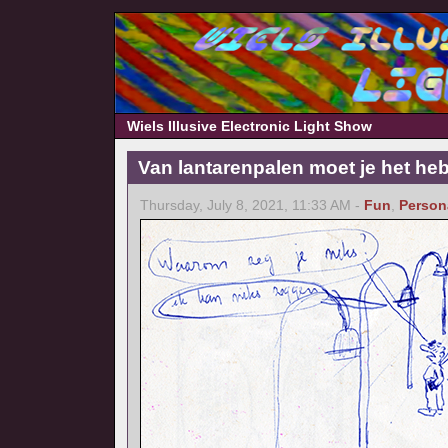
Wiels Illusive Electronic Light Show
Van lantarenpalen moet je het he
Thursday, July 8, 2021, 11:33 AM -
Fun
,
Person