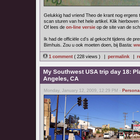
Gelukkig had vriend Theo de krant nog ergens 
scan sturen van het hele artikel. Klik hierboven
Of lees de
on-line versie
op de site van de sch
Ik had de officiële cd's al gekocht tijdens de pr
Bimhuis. Zou u ook moeten doen, bij Basta:
ww
1 comment
( 228 views ) |
permalink
|
r
My Southwest USA trip day 18: Pl
Angeles, CA
Monday, January 12, 2009, 12:29 PM -
Persona