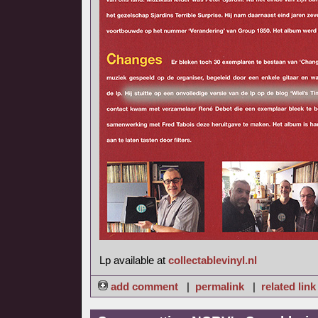
Lp available at
collectablevinyl.nl
add comment
|
permalink
|
related link