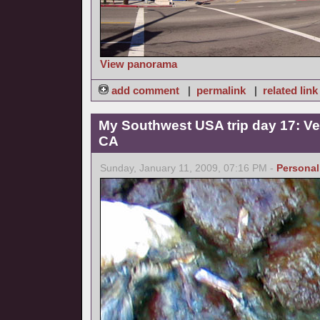
View panorama
add comment
|
permalink
|
related link
My Southwest USA trip day 17: Ve
CA
Sunday, January 11, 2009, 07:16 PM -
Personal