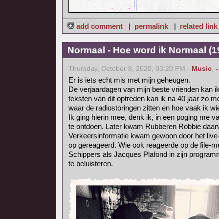
add comment
|
permalink
|
related link
Normaal - Hoe word ik Normaal (1
Thursday, October 8, 2020, 03:20 PM -
Music
,
-
Er is iets echt mis met mijn geheugen.
De verjaardagen van mijn beste vrienden kan i
teksten van dit optreden kan ik na 40 jaar zo m
waar de radiostoringen zitten en hoe vaak ik w
Ik ging hierin mee, denk ik, in een poging me 
te ontdoen. Later kwam Rubberen Robbie daarvo
Verkeersinformatie kwam gewoon door het live
op gereageerd. Wie ook reageerde op de file-
Schippers als Jacques Plafond in zijn progra
te beluisteren.