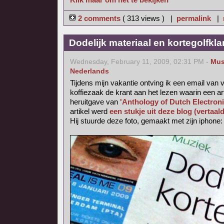
2 comments
( 313 views ) |
permalink
|
Dodelijk materiaal en kortegolfkl
Wednesday, February 11, 2009, 02:31 PM -
Mus
Nederlands
Tijdens mijn vakantie ontving ik een email van v
koffiezaak de krant aan het lezen waarin een ar
heruitgave van
'Anthology of Dutch Electron
artikel werd
een stukje uit deze blog (vertaal
Hij stuurde deze foto, gemaakt met zijn iphone: