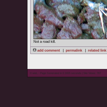
Not a road kill.
add comment
|
permalink
|
related link
© wieL - Page Generated in 0.1655 seconds | Site Views: 787