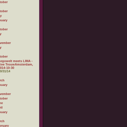
tober
tober
ly
nuary
tober
y
vember
y
tober
egowelt meets LIMA -
Live TrouwAmsterdam,
014-10-30
0/31/14
rch
nuary
vember
tober
ne
il
nuary
rch
bruary