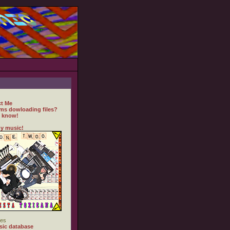
t Me
ms dowloading files?
 know!
y music!
es
ic database