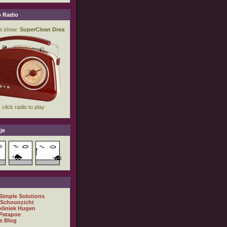
 Radio
je
 Simple Solutions
 Schoonzicht
kliniek Hugen
Patapoe
s Blog