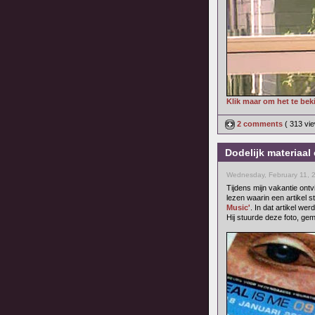
Klik maar om het te bek
2 comments
( 313 v
Dodelijk materiaal
Wednesday, February 11, 
Tijdens mijn vakantie ontv
lezen waarin een artikel 
Music'
. In dat artikel wer
Hij stuurde deze foto, gem