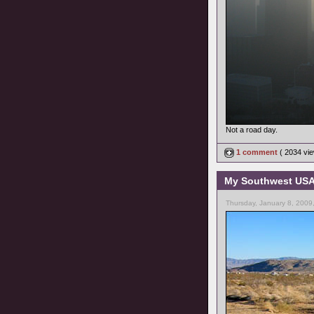
Not a road day.
1 comment
( 2034 vi
My Southwest USA 
Thursday, January 8, 2009