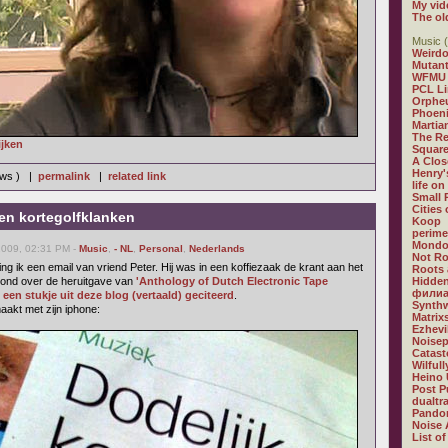
My vid
The ol
Music (
Weirdo
Mutan
WFMU
PCL L
Orphe
Phoeni
Martia
The R
ijken
Square
A Clos
Henry'
iews ) |
permalink
|
related link
life on
Small
Cities
 en kortegolfklanken
Koop
perime
Mondo
2009, 02:31 PM -
Music
,
- NL
,
Personal
,
Nederlands
Not R
ing ik een email van vriend Peter. Hij was in een koffiezaak de krant aan het
Roots 
stond over de heruitgave van
'Anthology of Dutch Electronic Tape
Hidden
филиа
d
een stukje uit deze blog (vertaald) geciteerd
.
Synthw
aakt met zijn iphone:
Matrix
Ezhevi
Noisep
Catast
Wilful
Heino 
Post P
dualtr
Pandor
Noise 
List of