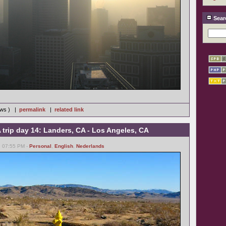
Sear
ews ) |
permalink
|
related link
trip day 14: Landers, CA - Los Angeles, CA
, 07:55 PM -
Personal
,
English
,
Nederlands