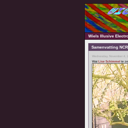
Wiels Illusive Elect
Samenvatting NCRV
Wednesday, November 4, 
Wat
Lise Schimmel
te ze