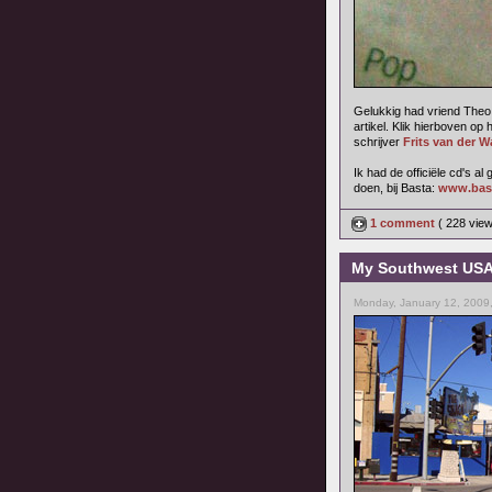
Gelukkig had vriend Theo 
artikel. Klik hierboven op 
schrijver
Frits van der W
Ik had de officiële cd's a
doen, bij Basta:
www.bas
1 comment
( 228 vie
My Southwest USA t
Monday, January 12, 2009