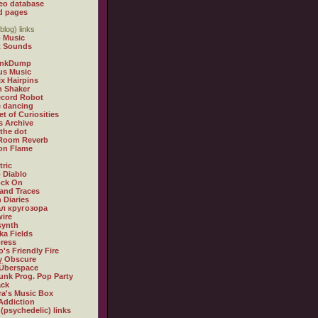
eo database
d pages
blog) links
 Music
t Sounds
inkDump
us Music
x Hairpins
n Shaker
ecord Robot
 dancing
et of Curiosities
s Archive
 the dot
 Room Reverb
 on Flame
tric
 Diablo
ock On
and Traces
 Diaries
л кругозора
ire
synth
ka Fields
ress
o's Friendly Fire
ly Obscure
Überspace
unk Prog. Pop Party
ack
a's Music Box
Addiction
 (psychedelic) links