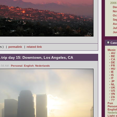
2006
De
No
Oc
Se
Au
Ju
Ju
Cate
ws ) |
permalink
|
related link
Music
- AU
- BE
trip day 15: Downtown, Los Angeles, CA
- CA
- DE
- FR
7:58 AM -
Personal
,
English
,
Nederlands
- HU
- IE
- IS
- IT
- JP
- NL
- UK
- US
- VN
- ZA
- ??
Fun
Person
Englis
Nederl
Light 