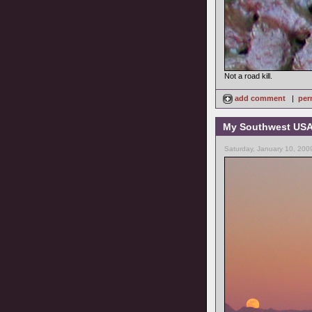
Not a road kill.
add comment
|
per
My Southwest USA 
Saturday, January 10, 200