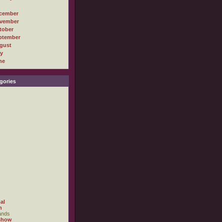
cember
vember
tober
ptember
gust
ly
ne
gories
al
h
ands
show