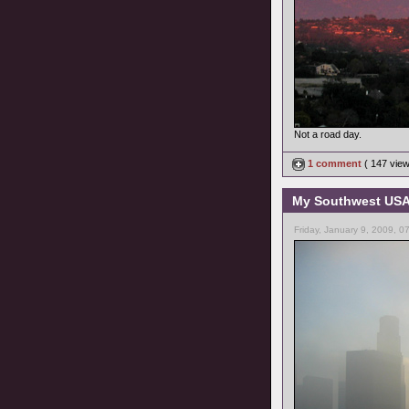
Not a road day.
1 comment
( 147 vie
My Southwest USA 
Friday, January 9, 2009, 0