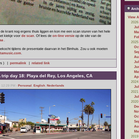
Arch
View A
2026
Ju
de krant nog ergens thuis liggen en kon me een scan sturen van het hele
Ma
het kiekje voor
de scan
. Of lees de
on-line versie
op de site van de
Fe
aa
.
2025
Oc
l gekocht tijdens de presentatie daarvan in het Bimhuis. Zou u ook moeten
Se
tamusic.com
.
Au
Ju
ws ) |
permalink
|
related link
Ju
Ma
rip day 18: Playa del Rey, Los Angeles, CA
Apr
2024
, 12:29 PM -
Personal
,
English
,
Nederlands
Ju
2021
Ju
2020
De
No
Oc
Se
Au
Ma
2019