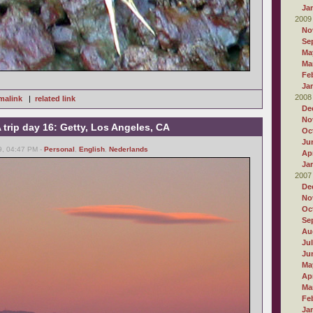
Ja
2009
No
Se
Ma
Ma
Fe
Ja
2008
malink
|
related link
De
No
trip day 16: Getty, Los Angeles, CA
Oc
Ju
9, 04:47 PM -
Personal
,
English
,
Nederlands
Apr
Ja
2007
De
No
Oc
Se
Au
Ju
Ju
Ma
Apr
Ma
Fe
Ja