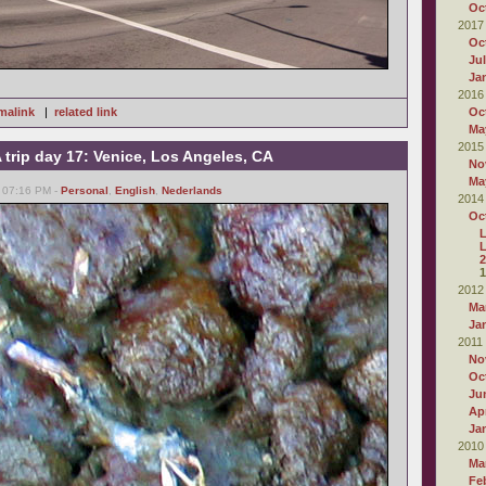
Oc
2017
Oc
Ju
Ja
2016
malink
|
related link
Oc
Ma
2015
trip day 17: Venice, Los Angeles, CA
No
Ma
, 07:16 PM -
Personal
,
English
,
Nederlands
2014
Oc
L
2
1
2012
Ma
Ja
2011
No
Oc
Ju
Apr
Ja
2010
Ma
Fe