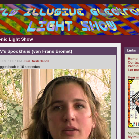
ronic Light Show
Links
's Spookhuis (van Frans Bromet)
Home
2009, 11:07 PM -
Fun
,
Nederlands
Contac
Proble
ggen heeft in 16 seconden:
Let me
Hear m
My pag
My mus