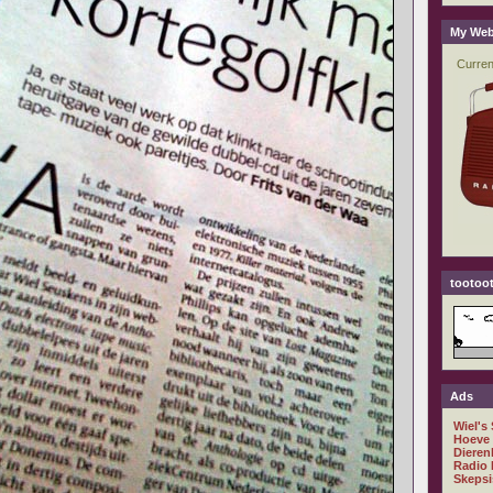
My Web
tootoot
Ads
Wiel's
Hoeve
Dieren
Radio 
Skepsi