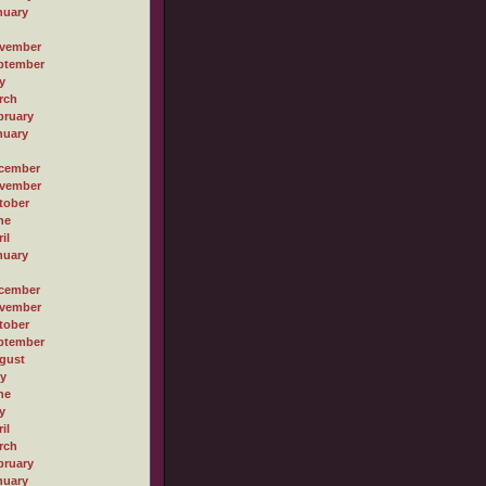
nuary
vember
ptember
y
rch
bruary
nuary
cember
vember
tober
ne
il
nuary
cember
vember
tober
ptember
gust
ly
ne
y
il
rch
bruary
nuary