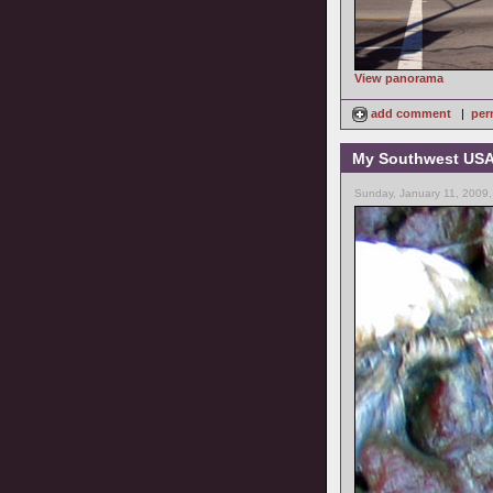
View panorama
add comment
|
per
My Southwest USA 
Sunday, January 11, 2009