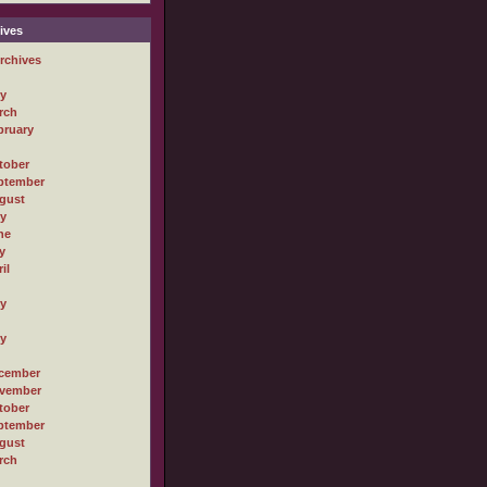
ives
rchives
ly
rch
bruary
tober
ptember
gust
ly
ne
y
il
ly
ly
cember
vember
tober
ptember
gust
rch