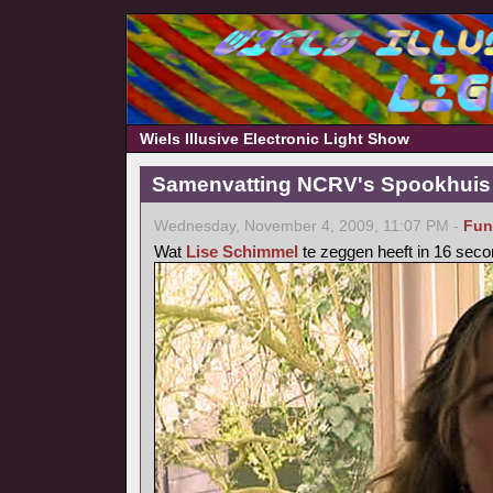
Wiels Illusive Electronic Light Show
Samenvatting NCRV's Spookhuis 
Wednesday, November 4, 2009, 11:07 PM -
Fun
Wat
Lise Schimmel
te zeggen heeft in 16 seco