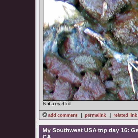
Not a road kill.
add comment
|
permalink
|
related link
My Southwest USA trip day 16: Ge
CA