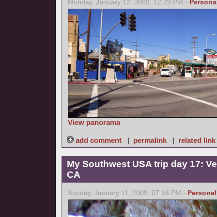
Monday, January 12, 2009, 12:29 PM -
Persona
View panorama
add comment
|
permalink
|
related link
My Southwest USA trip day 17: Ve
CA
Sunday, January 11, 2009, 07:16 PM -
Personal