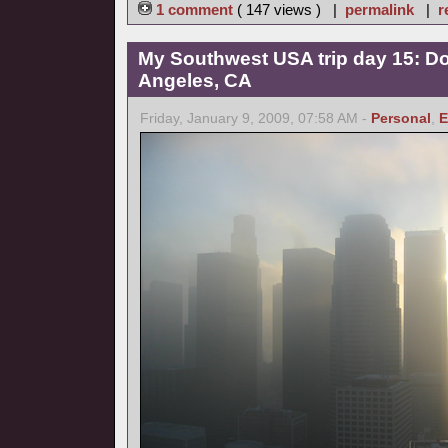
1 comment
( 147 views ) |
permalink
|
r
My Southwest USA trip day 15: 
Angeles, CA
Friday, January 9, 2009, 07:58 AM -
Personal
,
E