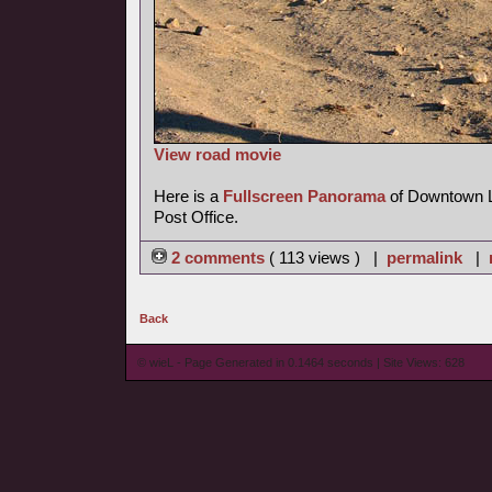
View road movie
Here is a
Fullscreen Panorama
of Downtown La
Post Office.
2 comments
( 113 views ) |
permalink
|
Back
© wieL - Page Generated in 0.1464 seconds | Site Views: 628