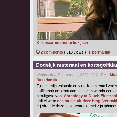
Klik maar om het te bekijken
2 comments
( 313 views ) |
permalink
|
Dodelijk materiaal en kortegolfkl
Wednesday, February 11, 2009, 02:31 PM -
Mus
Nederlands
Tijdens mijn vakantie ontving ik een email van v
koffiezaak de krant aan het lezen waarin een ar
heruitgave van
'Anthology of Dutch Electron
artikel werd
een stukje uit deze blog (vertaal
Hij stuurde deze foto, gemaakt met zijn iphone: