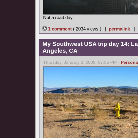
Not a road day.
1 comment
( 2034 views ) |
permalink
|
My Southwest USA trip day 14: La
Angeles, CA
Thursday, January 8, 2009, 07:55 PM -
Persona