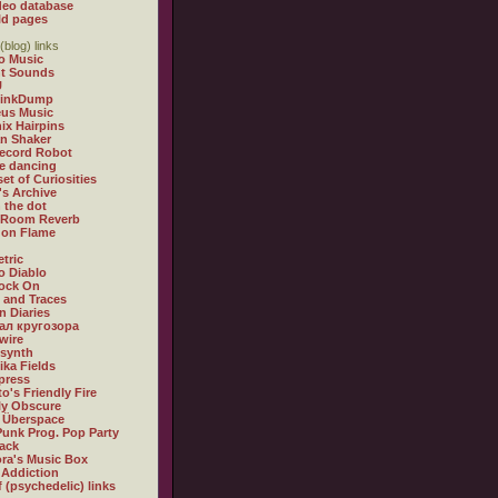
deo database
ld pages
(blog) links
o Music
t Sounds
U
LinkDump
us Music
ix Hairpins
an Shaker
ecord Robot
e dancing
et of Curiosities
's Archive
n the dot
 Room Reverb
s on Flame
tric
 Diablo
ock On
 and Traces
n Diaries
л кругозора
wire
xsynth
ika Fields
press
o's Friendly Fire
lly Obscure
 Überspace
Punk Prog. Pop Party
rack
ra's Music Box
 Addiction
f (psychedelic) links