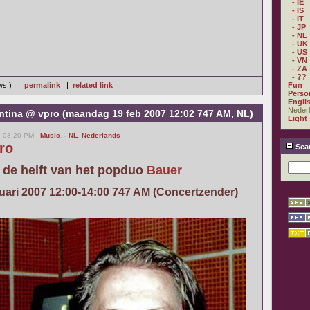
- IE
- IS
- IT
- JP
- NL
- UK
- US
- VN
- ZA
- ??
ews ) |
permalink
|
related link
Fun
Perso
Engli
Neder
ntina @ vpro (maandag 19 feb 2007 12:02 747 AM, NL)
Light
, 03:20 PM -
Music
,
- NL
,
Nederlands
ro
Sea
de helft van het popduo
Bauer
ari 2007 12:00-14:00 747 AM (Concertzender)