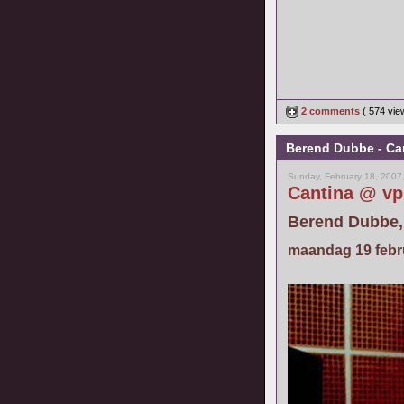
2 comments
( 574 vi
Berend Dubbe - Ca
Sunday, February 18, 2007
Cantina @ vp
Berend Dubbe, 
maandag 19 febru