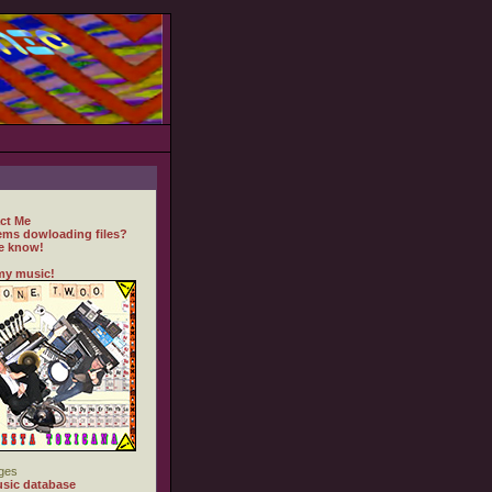
ct Me
ems dowloading files?
e know!
my music!
ges
sic database