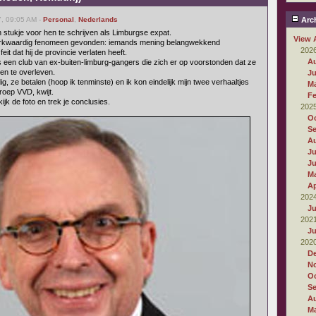
, 09:05 AM -
Personal
,
Nederlands
Arch
stukje voor hen te schrijven als Limburgse expat.
View 
 merkwaardig fenomeen gevonden: iemands mening belangwekkend
202
t dat hij de provincie verlaten heeft.
A
 een club van ex-buiten-limburg-gangers die zich er op voorstonden dat ze
n te overleven.
Ju
, ze betalen (hoop ik tenminste) en ik kon eindelijk mijn twee verhaaltjes
M
roep VVD, kwijt.
Fe
ijk de foto en trek je conclusies.
202
Oc
S
A
Ju
J
M
Ap
202
Ju
202
Ju
202
D
N
Oc
S
A
M