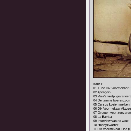
Kant 1:
01 Tune Dik Voormekaar 
02 Apengein
03 Vara's vrolijk gevarieerd
04 De tamme boerenzoon
05 Cursus koeien melken
06 Dik Voormekaar Aktuee
07 Groeten voor zeevare
08 La Bamba
09 Interview van de week
10 Hobbykwartier
11 Dik Voormekaar-Lied (F