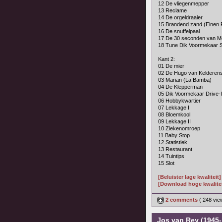
12 De vliegenmepper
13 Reclame
14 De orgeldraaier
15 Brandend zand (Einen 
16 De snuffelpaal
17 De 30 seconden van M
18 Tune Dik Voormekaar 
Kant 2:
01 De mier
02 De Hugo van Kelderen
03 Marian (La Bamba)
04 De Klepperman
05 Dik Voormekaar Drive-
06 Hobbykwartier
07 Lekkage I
08 Bloemkool
09 Lekkage II
10 Ziekenomroep
11 Baby Stop
12 Statistiek
13 Restaurant
14 Tuintips
15 Slot
[Beluister lage kwaliteit]
[Download hoge kwalitei
2 comments
( 248 vi
Jos van Rey (1945