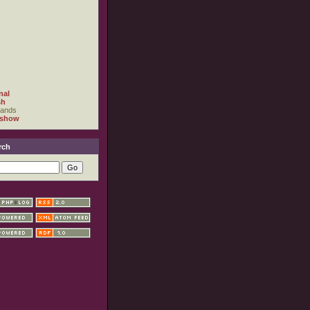
nal
sh
lands
 show
rch