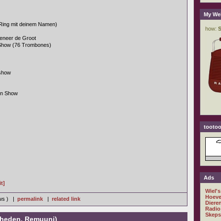
My We
Ring mit deinem Namen)
eneer de Groot
Show (76 Trombones)
show
In Show
tootoo
Ads
t]
Wiel's
Hoeve
ews ) |
permalink
|
related link
Diere
Radio
Skeps
-heden, Remuunj)