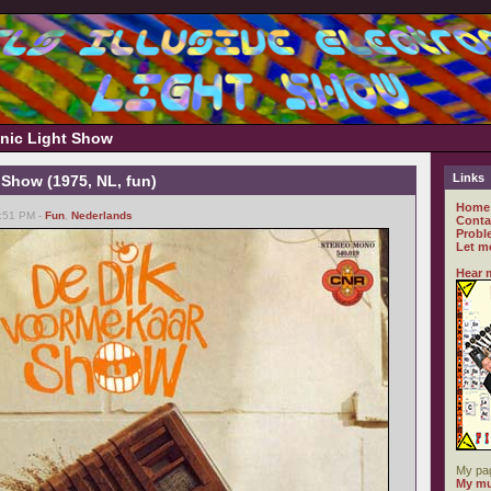
ronic Light Show
Links
Show (1975, NL, fun)
Home
6:51 PM -
Fun
,
Nederlands
Conta
Probl
Let m
Hear 
My pa
My mu