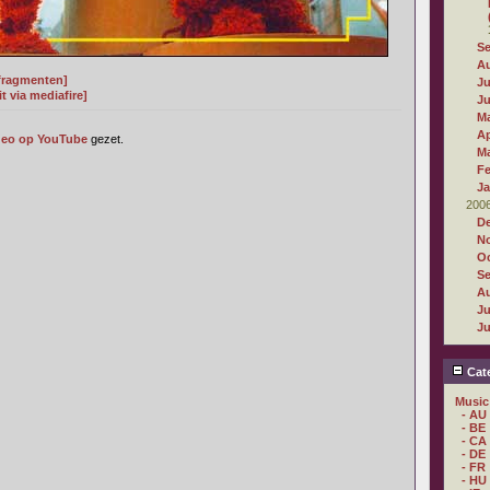
S
A
 fragmenten]
Ju
 via mediafire]
J
M
Ap
deo op YouTube
gezet.
M
Fe
Ja
200
D
N
Oc
S
A
Ju
J
Cate
Music
- AU
- BE
- CA
- DE
- FR
- HU