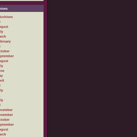
ives
Archives
6
ugust
ly
arch
bruary
5
tober
eptember
ugust
ly
une
ay
ril
4
ly
1
ly
0
ecember
ovember
tober
eptember
ugust
arch