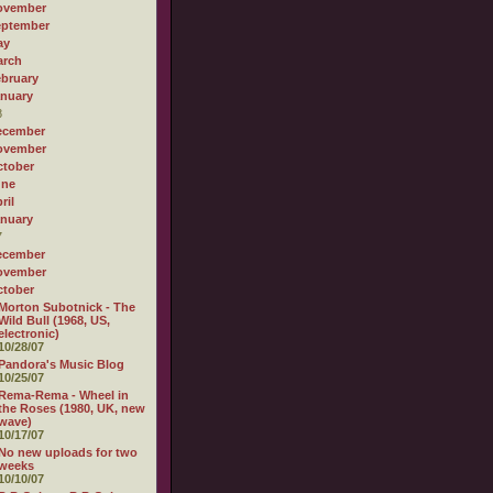
ovember
eptember
ay
arch
bruary
nuary
8
ecember
ovember
tober
une
ril
nuary
7
ecember
ovember
tober
Morton Subotnick - The
Wild Bull (1968, US,
electronic)
10/28/07
Pandora's Music Blog
10/25/07
Rema-Rema - Wheel in
the Roses (1980, UK, new
wave)
10/17/07
No new uploads for two
weeks
10/10/07