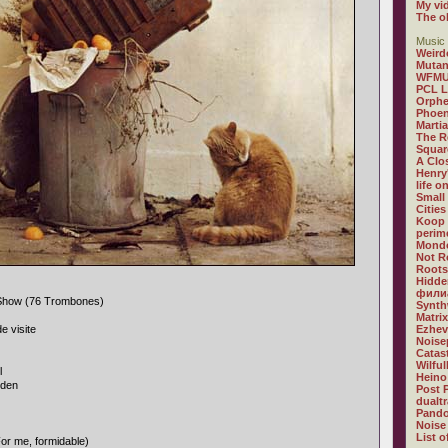
My vi
The o
Music 
Weird
Mutan
WFM
PCL 
Orphe
Phoen
Marti
The R
Squar
A Clos
Henry
life o
Small
Citie
Koop
perime
Mondo
Not R
Roots
Hidde
филиа
Show (76 Trombones)
Synth
Matri
e visite
Ezhev
Noise
Catast
Wilfu
l
Heino
nden
Post 
dualt
Pando
Noise
List o
or me, formidable)