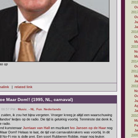
201
Oc
201
Oc
Ju
Ja
201
Oc
M
201
N
M
201
as op
Oc
201
M
Ja
201
alink
|
related link
N
Oc
e Maar Dom!! (1995, NL, carnaval)
J
Ap
, 06:57 PM -
Music
,
- NL
,
Fun
,
Nederlands
Ja
 zuiden, ik zou het bijna vergeten. Vroeger kreeg je altijd een waarschuwing
201
andse' liedjes op de radio. Die tijd is gelukkig voorbij. Tenminste dat denk ik,
M
e radio.
Fe
end kunstenaar
Jurriaan van Hall
en muzikant
Ivo Jansen op de Haar
nog
Ja
Maar Dom!! Helaas te laat, de tijd van carnavalskrakers was voorbij. In dit
200
l No-Fi mix is dolle pret. Een soort Rubberen Robbie, maar nog leuker.