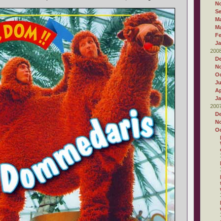
N
S
M
M
Fe
Ja
200
D
N
Oc
J
Ap
Ja
200
D
N
Oc