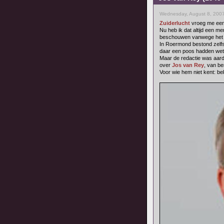
Wednesday, August 8, 2007
Zuiderlucht
vroeg me een 
Nu heb ik dat altijd een
beschouwen vanwege het fei
In Roermond bestond zelfs
daar een poos hadden wete
Maar de redactie was aardig
over
Jos van Rey
, van be
Voor wie hem niet kent: bek