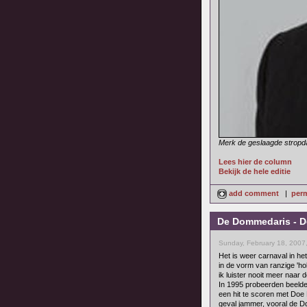
Merk de geslaagde stropd
Lees hier de column
Bekijk de hele editie
add comment
|
perm
De Dommedaris - Do
Sunday, February 18, 2007
Het is weer carnaval in het
in de vorm van ranzige 'holl
ik luister nooit meer naar d
In 1995 probeerden beeld
een hit te scoren met Doe 
geval jammer, vooral de Dd