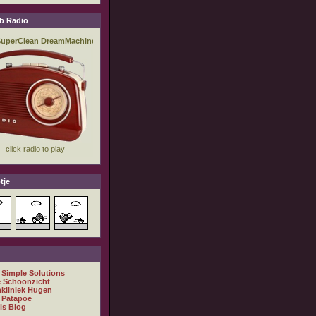
b Radio
tje
 Simple Solutions
 Schoonzicht
nkliniek Hugen
 Patapoe
is Blog