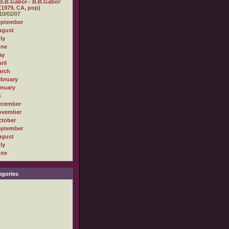
B.B.Gabor - B.B.Gabor
(1979, CA, pop)
10/02/07
eptember
ugust
ly
une
ay
ril
arch
bruary
nuary
6
ecember
ovember
tober
eptember
ugust
ly
une
gories