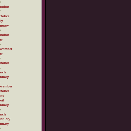
9
tober
7
tober
ly
nuary
6
tober
ay
5
ovember
ay
4
tober
2
arch
nuary
1
ovember
tober
une
ril
nuary
0
arch
bruary
nuary
9