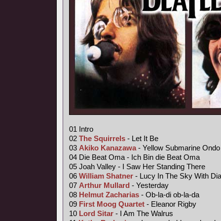
01 Intro
02
The Squirrels
- Let It Be
03
Akiko Kanazawa
- Yellow Submarine Ondo
04 Die Beat Oma - Ich Bin die Beat Oma
05 Joah Valley - I Saw Her Standing There
06
William Shatner
- Lucy In The Sky With D
07
Arthur Mullard
- Yesterday
08
Helmut Zacharias
- Ob-la-di ob-la-da
09
First Moog Quartet
- Eleanor Rigby
10
Lord Sitar
- I Am The Walrus