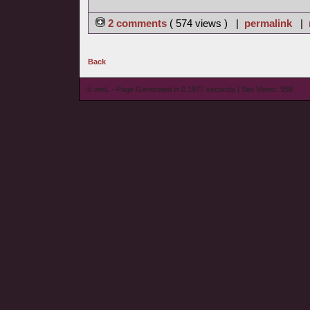
2 comments
( 574 views ) |
permalink
|
Back
© wieL - Page Generated in 0.1977 seconds | Site Views: 958