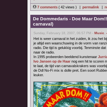
7 comments
( 42 views ) |
permalink
|
r
De Dommedaris - Doe Maar Dom!! 
carnaval)
Sunday, February 18, 2007, 06:57 PM -
Music
,
Het is weer carnaval in het zuiden, ik zou het b
je altijd een waarschuwing in de vorm van ranzig
radio. Die tijd is gelukkig voorbij. Tenminste dat 
naar de radio.
In 1995 probeerden beeldend kunstenaar
Jurri
Ivo Jansen op de Haar
nog een hit te scoren
te laat, de tijd van carnavalskrakers was voorbij
de Ddl No-Fi mix is dolle pret. Een soort Rubb
leuker.