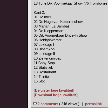
18 Tune Dik Voormekaar Show (76 Trombones
Kant 2:
01 De mier
02 De Hugo van Kelderenshow
03 Marian (La Bamba)
04 De Klepperman
05 Dik Voormekaar Drive-In Show
06 Hobbykwartier
07 Lekkage I
08 Bloemkool
09 Lekkage II
10 Ziekenomroep
11 Baby Stop
12 Statistiek
13 Restaurant
14 Tuintips
15 Slot
[Beluister lage kwaliteit]
[Download hoge kwaliteit]
2 comments
( 248 views ) |
permalink
|