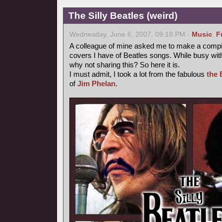
The Silly Beatles (weird)
Wednesday, June 6, 2007, 09:18 PM -
Music
,
F
A colleague of mine asked me to make a compilat
covers I have of Beatles songs. While busy with
why not sharing this? So here it is.
I must admit, I took a lot from the fabulous
the 
of
Jim Phelan
.