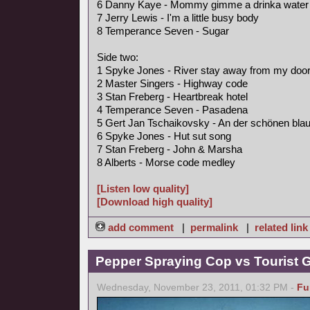
6 Danny Kaye - Mommy gimme a drinka water
7 Jerry Lewis - I'm a little busy body
8 Temperance Seven - Sugar
Side two:
1 Spyke Jones - River stay away from my doo
2 Master Singers - Highway code
3 Stan Freberg - Heartbreak hotel
4 Temperance Seven - Pasadena
5 Gert Jan Tschaikovsky - An der schönen bl
6 Spyke Jones - Hut sut song
7 Stan Freberg - John & Marsha
8 Alberts - Morse code medley
[Listen low quality]
[Download high quality]
add comment
|
permalink
|
related link
Pepper Spraying Cop vs Tourist 
Wednesday, November 23, 2011, 01:32 PM -
Fu