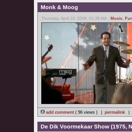
Monk & Moog
Thursday, April 10, 2008, 01:39 AM -
Music
,
Fu
add comment
( 96 views ) |
permalink
|
De Dik Voormekaar Show (1975, N