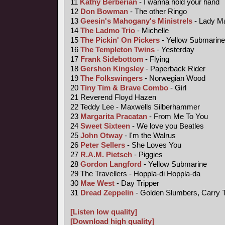
11
Kathy Berberian
- I wanna hold your hand
12
Don Bowman
- The other Ringo
13
Geesin's Mahogany's Ministrels
- Lady M
14
The Ladmo Trio
- Michelle
15
The Pickin' On Pickers
- Yellow Submarine
16
The Templeton Twins
- Yesterday
17
Frank Sidebottom
- Flying
18
Gershon Kingsley
- Paperback Rider
19
The Folkswingers
- Norwegian Wood
20
Tiny Tim &
Brave Combo
- Girl
21 Reverend Floyd Hazen
22 Teddy Lee - Maxwells Silberhammer
23
Margarita Pracatan
- From Me To You
24
Sweet Sixteen
- We love you Beatles
25
John Otway
- I'm the Walrus
26
Peter Sellers
- She Loves You
27
R.A.M. Pietsch
- Piggies
28
Gordon Langford
- Yellow Submarine
29 The Travellers - Hoppla-di Hoppla-da
30
Mae West
- Day Tripper
31
Dread Zeppelin
- Golden Slumbers, Carry 
[Listen low quality]
[Download high quality]