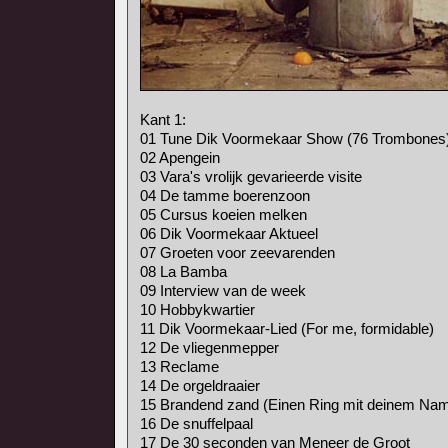
Kant 1:
01 Tune Dik Voormekaar Show (76 Trombones
02 Apengein
03 Vara's vrolijk gevarieerde visite
04 De tamme boerenzoon
05 Cursus koeien melken
06 Dik Voormekaar Aktueel
07 Groeten voor zeevarenden
08 La Bamba
09 Interview van de week
10 Hobbykwartier
11 Dik Voormekaar-Lied (For me, formidable)
12 De vliegenmepper
13 Reclame
14 De orgeldraaier
15 Brandend zand (Einen Ring mit deinem Na
16 De snuffelpaal
17 De 30 seconden van Meneer de Groot