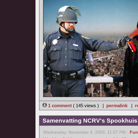
1 comment
( 145 views ) |
permalink
|
r
Samenvatting NCRV's Spookhuis 
Wednesday, November 4, 2009, 11:07 PM -
Fun