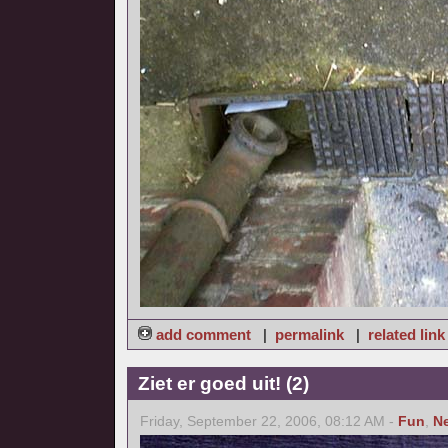
add comment
|
permalink
|
related link
Ziet er goed uit! (2)
Friday, September 22, 2006, 08:12 AM -
Fun
,
N