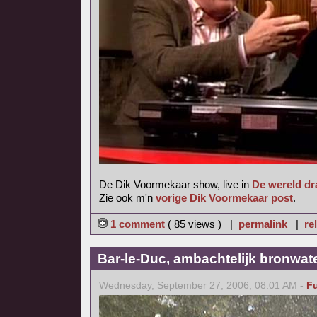
De Dik Voormekaar show, live in
De wereld dr
Zie ook m'n
vorige Dik Voormekaar post
.
1 comment
( 85 views ) |
permalink
|
re
Bar-le-Duc, ambachtelijk bronwat
Wednesday, September 27, 2006, 08:01 AM -
F