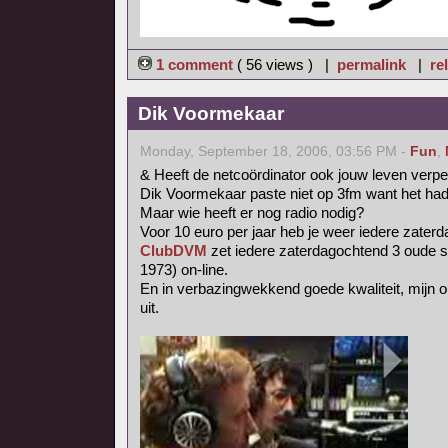
1 comment
( 56 views ) |
permalink
|
re
Dik Voormekaar
Monday, September 18, 2006, 03:56 PM -
Fun
,
& Heeft de netcoördinator ook jouw leven verpe
Dik Voormekaar paste niet op 3fm want het had t
Maar wie heeft er nog radio nodig?
Voor 10 euro per jaar heb je weer iedere zater
ClubDVM
zet iedere zaterdagochtend 3 oude 
1973) on-line.
En in verbazingwekkend goede kwaliteit, mijn 
uit.