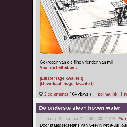
Gekregen van die fijne vrienden van mij.
Voor de liefhebber.
[Luister lage kwaliteit]
[Download 'hoge' kwaliteit]
2 comments
( 64 views ) |
permalink
|
r
De onderste steen boven water
Thursday, September 21, 2006, 09:31 AM -
Fun
Door staatssecretaris van Geel in het 8-uur jo