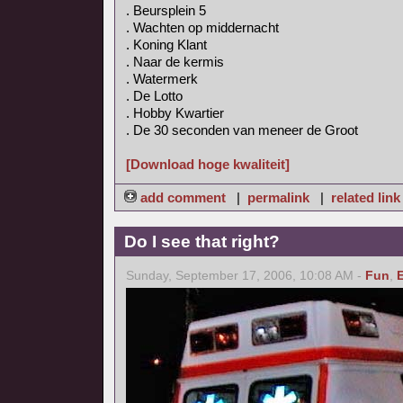
. Beursplein 5
. Wachten op middernacht
. Koning Klant
. Naar de kermis
. Watermerk
. De Lotto
. Hobby Kwartier
. De 30 seconden van meneer de Groot
[Download hoge kwaliteit]
add comment
|
permalink
|
related link
Do I see that right?
Sunday, September 17, 2006, 10:08 AM -
Fun
,