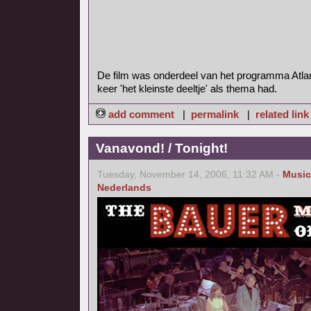
De film was onderdeel van het programma Atla
keer 'het kleinste deeltje' als thema had.
add comment
|
permalink
|
related link
Vanavond! / Tonight!
Tuesday, November 14, 2006, 11:32 AM -
Music
Nederlands