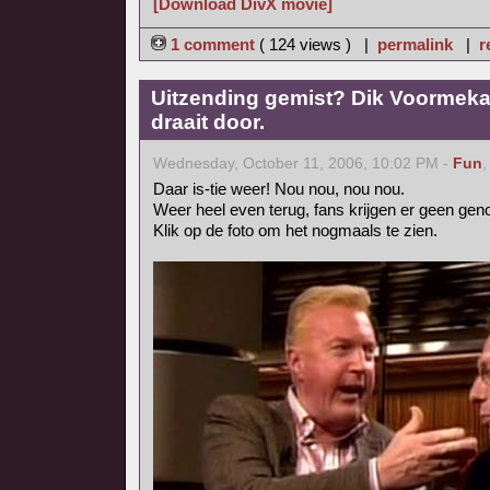
[Download DivX movie]
1 comment
( 124 views ) |
permalink
|
r
Uitzending gemist? Dik Voormeka
draait door.
Wednesday, October 11, 2006, 10:02 PM -
Fun
Daar is-tie weer! Nou nou, nou nou.
Weer heel even terug, fans krijgen er geen gen
Klik op de foto om het nogmaals te zien.