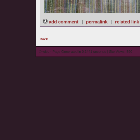
add comment
|
permalink
|
related link
Back
© wieL - Page Generated in 0.1441 seconds | Site Views: 590