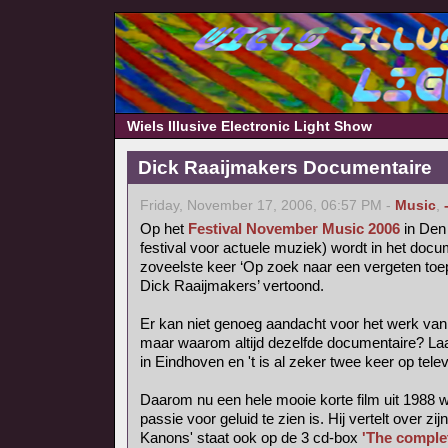
Wiels Illusive Electronic Light Show
Dick Raaijmakers Documentaire
Friday, November 17, 2006, 06:57 PM -
Music
,
Op het
Festival November Music 2006
in Den 
festival voor actuele muziek) wordt in het do
zoveelste keer ‘Op zoek naar een vergeten toep
Dick Raaijmakers’ vertoond.
Er kan niet genoeg aandacht voor het werk van
maar waarom altijd dezelfde documentaire? La
in Eindhoven en 't is al zeker twee keer op tele
Daarom nu een hele mooie korte film uit 1988 
passie voor geluid te zien is. Hij vertelt over zij
Kanons' staat ook op de 3 cd-box
'The comple