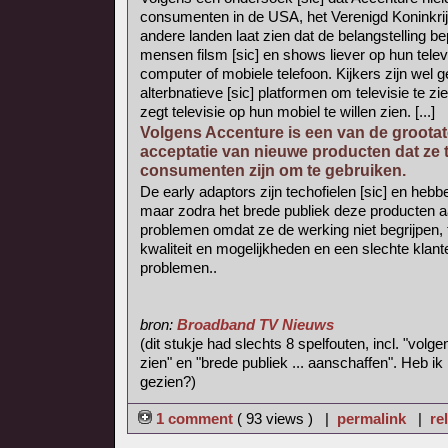
consumenten in de USA, het Verenigd Koninkrijk
andere landen laat zien dat de belangstelling bep
mensen filsm [sic] en shows liever op hun telev
computer of mobiele telefoon. Kijkers zijn wel g
alterbnatieve [sic] platformen om televisie te z
zegt televisie op hun mobiel te willen zien. [...]
Volgens Accenture is een van de grootate
acceptatie van nieuwe producten dat ze 
consumenten zijn om te gebruiken.
De early adaptors zijn techofielen [sic] en he
maar zodra het brede publiek deze producten 
problemen omdat ze de werking niet begrijpen, t
kwaliteit en mogelijkheden en een slechte klante
problemen..
bron:
Broadband TV Nieuws
(dit stukje had slechts 8 spelfouten, incl. "volg
zien" en "brede publiek ... aanschaffen". Heb ik
gezien?)
1 comment
( 93 views ) |
permalink
|
re