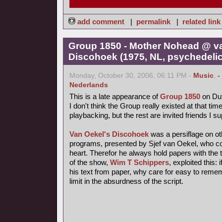
add comment
|
permalink
|
related link
Group 1850 - Mother Nohead @ v
Discohoek (1975, NL, psychedelic
Monday, October 30, 2006, 06:11 PM -
Music
,
-
Nederlands
This is a late appearance of
Group 1850
on Dut
I don't think the Group really existed at that time
playbacking, but the rest are invited friends I s
Van Oekel's Discohoek
was a persiflage on o
programs, presented by Sjef van Oekel, who coul
heart. Therefor he always hold papers with the t
of the show,
Wim T Schippers
, exploited this:
his text from paper, why care for easy to reme
limit in the absurdness of the script.