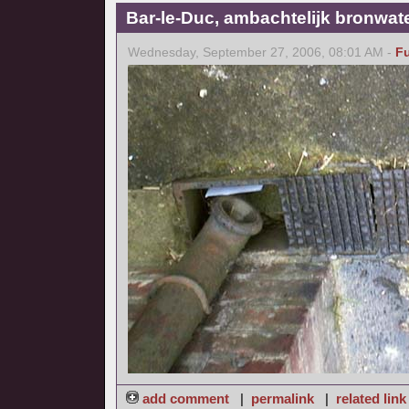
Bar-le-Duc, ambachtelijk bronwat
Wednesday, September 27, 2006, 08:01 AM -
F
add comment
|
permalink
|
related link