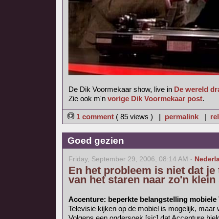
De Dik Voormekaar show, live in
De wereld dr
Zie ook m'n
vorige Dik Voormekaar post
.
1 comment
( 85 views ) |
permalink
|
re
Goed gezien
Friday, September 29, 2006, 08:14 AM -
Nederl
En het probleem is niet dat je
van het staren naar zo'n klei
Accenture: beperkte belangstelling mobiele
Televisie kijken op de mobiel is mogelijk, maar
Volgens een ondersoek [sic] dat Accenture hiel