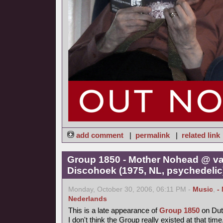
add comment
|
permalink
|
related link
Group 1850 - Mother Nohead @ va
Discohoek (1975, NL, psychedelic
Monday, October 30, 2006, 06:11 PM -
Music
,
-
Nederlands
This is a late appearance of
Group 1850
on Dutc
I don't think the Group really existed at that time