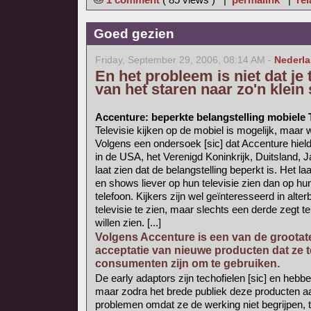
Goed gezien
Friday, September 29, 2006, 08:14 AM -
Nederl
En het probleem is niet dat je
van het staren naar zo'n klei
Accenture: beperkte belangstelling mobiele
Televisie kijken op de mobiel is mogelijk, maar 
Volgens een ondersoek [sic] dat Accenture hie
in de USA, het Verenigd Koninkrijk, Duitsland, J
laat zien dat de belangstelling beperkt is. Het la
en shows liever op hun televisie zien dan op h
telefoon. Kijkers zijn wel geïnteresseerd in alte
televisie te zien, maar slechts een derde zegt te
willen zien. [...]
Volgens Accenture is een van de grootate
acceptatie van nieuwe producten dat ze t
consumenten zijn om te gebruiken.
De early adaptors zijn techofielen [sic] en he
maar zodra het brede publiek deze producten 
problemen omdat ze de werking niet begrijpen, te