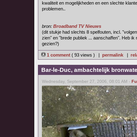
kwaliteit en mogelijkheden en een slechte klanten
problemen..
bron:
Broadband TV Nieuws
(dit stukje had slechts 8 spelfouten, incl. "volge
zien" en "brede publiek ... aanschaffen". Heb ik 
gezien?)
1 comment
( 93 views ) |
permalink
|
rel
Bar-le-Duc, ambachtelijk bronwate
Wednesday, September 27, 2006, 08:01 AM -
Fu