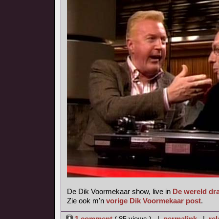
De Dik Voormekaar show, live in
De wereld dra
Zie ook m'n
vorige Dik Voormekaar post
.
1 comment
( 85 views ) |
permalink
|
rel