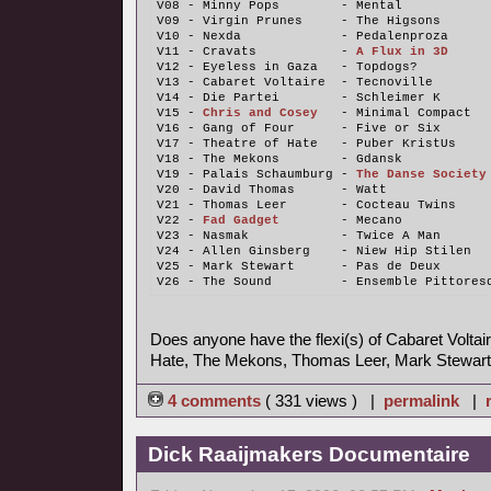
V08 - Minny Pops        - Mental
V09 - Virgin Prunes     - The Higsons
V10 - Nexda             - Pedalenproza
V11 - Cravats           - 
A Flux in 3D
V12 - Eyeless in Gaza   - Topdogs?
V13 - Cabaret Voltaire  - Tecnoville
V14 - Die Partei        - Schleimer K
V15 - 
Chris and Cosey
   - Minimal Compact
V16 - Gang of Four      - Five or Six
V17 - Theatre of Hate   - Puber KristUs
V18 - The Mekons        - Gdansk
V19 - Palais Schaumburg - 
The Danse Society
V20 - David Thomas      - Watt
V21 - Thomas Leer       - Cocteau Twins
V22 - 
Fad Gadget
        - Mecano
V23 - Nasmak            - Twice A Man
V24 - Allen Ginsberg    - Niew Hip Stilen
V25 - Mark Stewart      - Pas de Deux
V26 - The Sound         - Ensemble Pittores
Does anyone have the flexi(s) of Cabaret Voltair
Hate, The Mekons, Thomas Leer, Mark Stewart
4 comments
( 331 views ) |
permalink
|
Dick Raaijmakers Documentaire