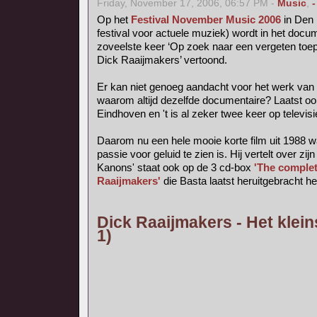
Friday, November 17, 2006, 06:57 PM -
Music
,
-
Op het
Festival November Music 2006
in Den 
festival voor actuele muziek) wordt in het do
zoveelste keer ‘Op zoek naar een vergeten toep
Dick Raaijmakers’ vertoond.
Er kan niet genoeg aandacht voor het werk van
waarom altijd dezelfde documentaire? Laatst o
Eindhoven en 't is al zeker twee keer op televis
Daarom nu een hele mooie korte film uit 1988 w
passie voor geluid te zien is. Hij vertelt over zijn
Kanons' staat ook op de 3 cd-box
'The complet
Raaijmakers'
die Basta laatst heruitgebracht he
Dick Raaijmakers - Het klein
1)