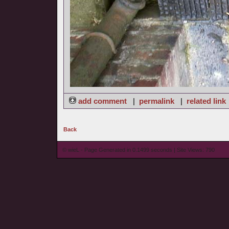
add comment
|
permalink
|
related link
Back
© wieL - Page Generated in 0.1499 seconds | Site Views: 790