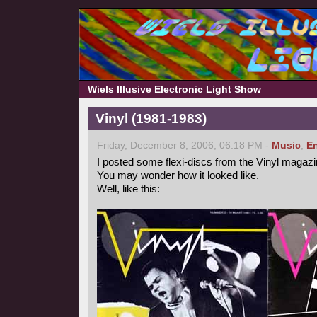
Wiels Illusive Electronic Light Show
Vinyl (1981-1983)
Friday, December 8, 2006, 06:18 PM -
Music
,
En
I posted some flexi-discs from the Vinyl magazi
You may wonder how it looked like.
Well, like this: