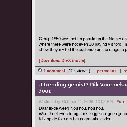
Group 1850 was not so popular in the Netherla
where there were not even 10 paying visitors. In
show they invited the audience on the stage to pl
[Download DivX movie]
1 comment
( 124 views ) |
permalink
|
re
Uitzending gemist? Dik Voormekaa
door.
Wednesday, October 11, 2006, 10:02 PM -
Fun
,
Daar is-tie weer! Nou nou, nou nou.
Weer heel even terug, fans krijgen er geen gen
Klik op de foto om het nogmaals te zien.