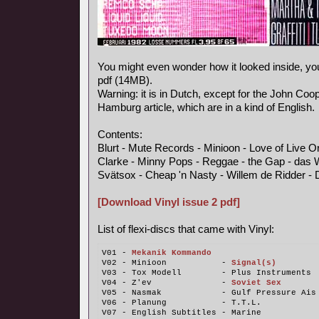
You might even wonder how it looked inside, y
pdf (14MB).
Warning: it is in Dutch, except for the John Coo
Hamburg article, which are in a kind of English.
Contents:
Blurt - Mute Records - Minioon - Love of Live 
Clarke - Minny Pops - Reggae - the Gap - das 
Svätsox - Cheap 'n Nasty - Willem de Ridder - 
[Download Vinyl issue 2 pdf]
List of flexi-discs that came with Vinyl:
V01 - 
Mekanik Kommando
V02 - Minioon           - 
Signal(s)
V03 - Tox Modell        - Plus Instruments
V04 - Z'ev              - 
Soviet Sex
V05 - Nasmak            - Gulf Pressure Ais
V06 - Planung           - T.T.L.
V07 - English Subtitles - Marine