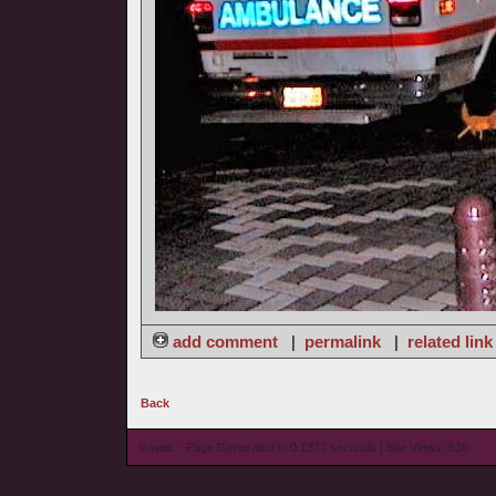
add comment
|
permalink
|
related link
Back
© wieL - Page Generated in 0.1377 seconds | Site Views: 536