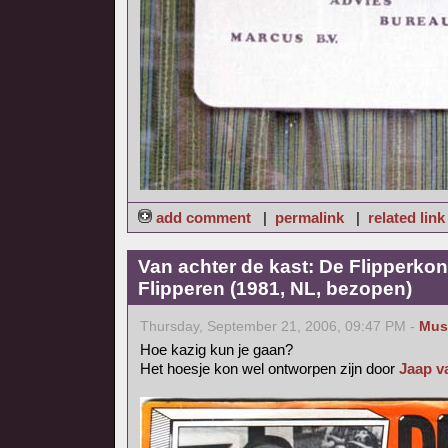
add comment
|
permalink
|
related link
Van achter de kast: De Flipperkon
Flipperen (1981, NL, bezopen)
Thursday, September 21, 2006, 09:47 PM -
Mus
Hoe kazig kun je gaan?
Het hoesje kon wel ontworpen zijn door
Jaap v