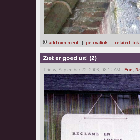
add comment
|
permalink
|
related link
Ziet er goed uit! (2)
Friday, September 22, 2006, 08:12 AM -
Fun
,
N