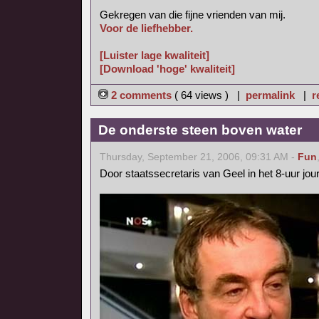
Gekregen van die fijne vrienden van mij.
Voor de liefhebber.
[Luister lage kwaliteit]
[Download 'hoge' kwaliteit]
2 comments
( 64 views ) |
permalink
|
r
De onderste steen boven water
Thursday, September 21, 2006, 09:31 AM -
Fun
Door staatssecretaris van Geel in het 8-uur jo