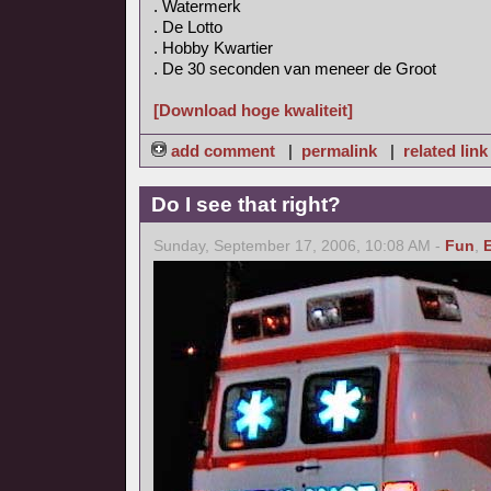
. Watermerk
. De Lotto
. Hobby Kwartier
. De 30 seconden van meneer de Groot
[Download hoge kwaliteit]
add comment
|
permalink
|
related link
Do I see that right?
Sunday, September 17, 2006, 10:08 AM -
Fun
,