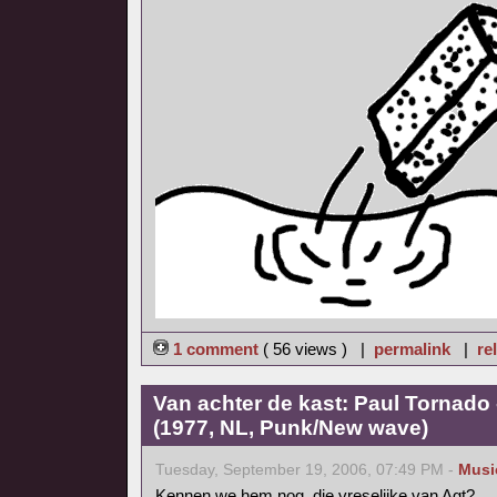
1 comment
( 56 views ) |
permalink
|
re
Van achter de kast: Paul Tornado
(1977, NL, Punk/New wave)
Tuesday, September 19, 2006, 07:49 PM -
Musi
Kennen we hem nog, die vreselijke van Agt?