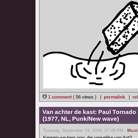
1 comment
( 56 views ) |
permalink
|
re
Van achter de kast: Paul Tornado
(1977, NL, Punk/New wave)
Tuesday, September 19, 2006, 07:49 PM -
Musi
Kennen we hem nog, die vreselijke van Agt?