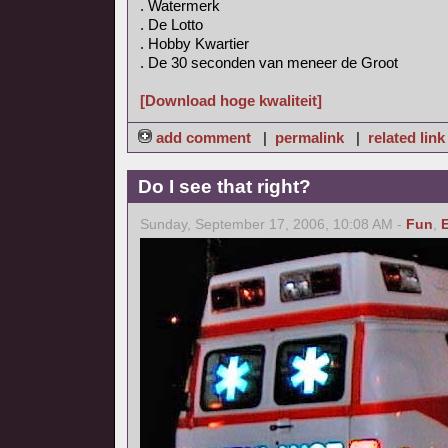
. Watermerk
. De Lotto
. Hobby Kwartier
. De 30 seconden van meneer de Groot
[Download hoge kwaliteit]
add comment
|
permalink
|
related link
Do I see that right?
Sunday, September 17, 2006, 10:08 AM -
Fun
,