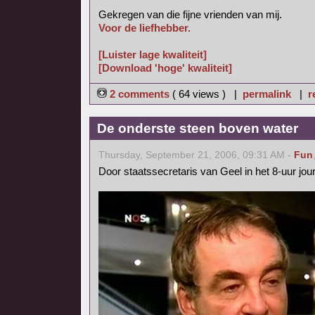
Gekregen van die fijne vrienden van mij.
Voor de liefhebber.
[Luister lage kwaliteit]
[Download 'hoge' kwaliteit]
2 comments
( 64 views ) |
permalink
|
r
De onderste steen boven water
Thursday, September 21, 2006, 09:31 AM -
Fun
Door staatssecretaris van Geel in het 8-uur jo