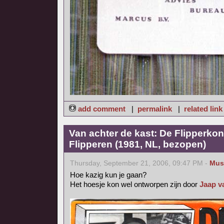
add comment
|
permalink
|
related link
Van achter de kast: De Flipperkon
Flipperen (1981, NL, bezopen)
Thursday, September 21, 2006, 09:47 PM -
Mus
Hoe kazig kun je gaan?
Het hoesje kon wel ontworpen zijn door
Jaap v