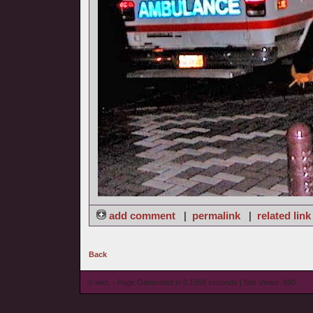
add comment
|
permalink
|
related link
Back
© wieL - Page Generated in 0.1558 seconds | Site Views: 690