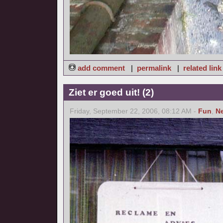
add comment
|
permalink
|
related link
Ziet er goed uit! (2)
Friday, September 22, 2006, 08:12 AM -
Fun
,
N