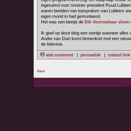
ingeruimd voor minister president Ruud Lubber
waren beelden van toespraken van Lubbers waa
eigen mond in had gemonteerd.
Het was een beetje de
Dik Voormekaar show
Ik geef op deze blog een seintje wanneer alles o
Andre van Duin komt binnenkort met een nieuw
de televisie.
add comment
|
permalink
|
related link
Back
© wieL - Page Generated in 0.138 seconds | Site Views: 616