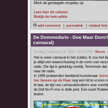
Merk de geslaagde stropdas op
Lees hier de column
Bekijk de hele editie
add comment
|
permalink
|
related link
De Dommedaris - Doe Maar Dom!! 
carnaval)
Sunday, February 18, 2007, 06:57 PM -
Music
,
Het is weer carnaval in het zuiden, ik zou het b
je altijd een waarschuwing in de vorm van ranzig
radio. Die tijd is gelukkig voorbij. Tenminste dat 
naar de radio.
In 1995 probeerden beeldend kunstenaar
Jurri
Ivo Jansen op de Haar
nog een hit te scoren
te laat, de tijd van carnavalskrakers was voorbij
de Ddl No-Fi mix is dolle pret. Een soort Rubb
leuker.