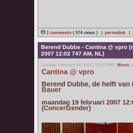
2 comments
( 574 views ) |
permalink
|
Berend Dubbe - Cantina @ vpro (
2007 12:02 747 AM, NL)
Sunday, February 18, 2007, 03:20 PM -
Music
,
Cantina @ vpro
Berend Dubbe, de helft van
Bauer
maandag 19 februari 2007 12:
(Concertzender)