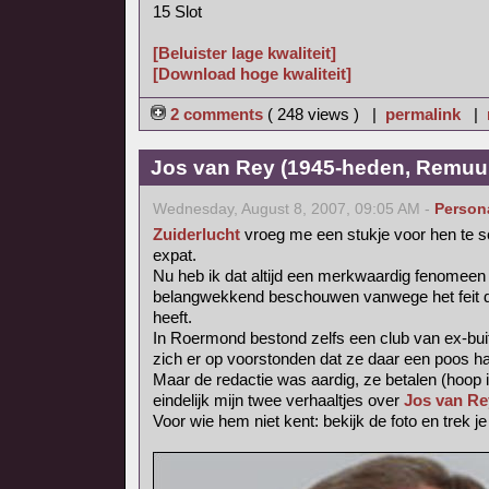
15 Slot
[Beluister lage kwaliteit]
[Download hoge kwaliteit]
2 comments
( 248 views ) |
permalink
|
Jos van Rey (1945-heden, Remuu
Wednesday, August 8, 2007, 09:05 AM -
Person
Zuiderlucht
vroeg me een stukje voor hen te s
expat.
Nu heb ik dat altijd een merkwaardig fenomee
belangwekkend beschouwen vanwege het feit dat
heeft.
In Roermond bestond zelfs een club van ex-bui
zich er op voorstonden dat ze daar een poos h
Maar de redactie was aardig, ze betalen (hoop i
eindelijk mijn twee verhaaltjes over
Jos van Re
Voor wie hem niet kent: bekijk de foto en trek j