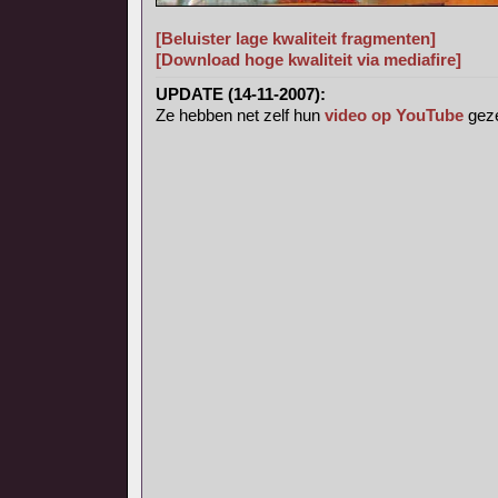
[Beluister lage kwaliteit fragmenten]
[Download hoge kwaliteit via mediafire]
UPDATE (14-11-2007):
Ze hebben net zelf hun
video op YouTube
geze