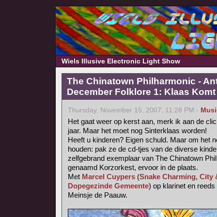
Wiels Illusive Electronic Light Show
The Chinatown Philharmonic - An
December Folklore 1: Klaas Komt (
Thursday, November 15, 2007, 11:28 PM -
Musi
Het gaat weer op kerst aan, merk ik aan de cli
jaar. Maar het moet nog Sinterklaas worden!
Heeft u kinderen? Eigen schuld. Maar om het no
houden: pak ze de cd-tjes van de diverse kinde
zelfgebrand exemplaar van The Chinatown Phil
genaamd Korzorkest, ervoor in de plaats.
Met
Marcel Cuypers
(
Snake Charming
,
City
Dopegezinde Gemeente
) op klarinet en reed
Meinsje de Paauw.