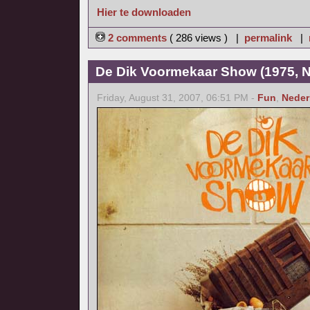
Hier te downloaden
2 comments
( 286 views ) |
permalink
|
De Dik Voormekaar Show (1975, N
Friday, August 31, 2007, 06:51 PM -
Fun
,
Neder