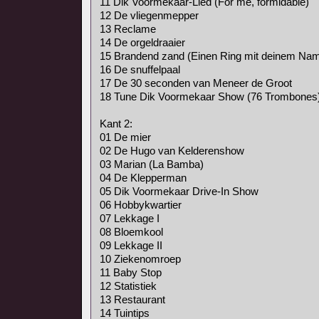
11 Dik Voormekaar-Lied (For me, formidable)
12 De vliegenmepper
13 Reclame
14 De orgeldraaier
15 Brandend zand (Einen Ring mit deinem Na
16 De snuffelpaal
17 De 30 seconden van Meneer de Groot
18 Tune Dik Voormekaar Show (76 Trombones
Kant 2:
01 De mier
02 De Hugo van Kelderenshow
03 Marian (La Bamba)
04 De Klepperman
05 Dik Voormekaar Drive-In Show
06 Hobbykwartier
07 Lekkage I
08 Bloemkool
09 Lekkage II
10 Ziekenomroep
11 Baby Stop
12 Statistiek
13 Restaurant
14 Tuintips