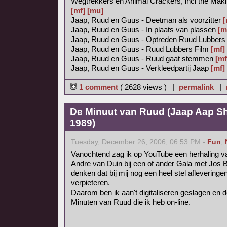
Wegtrekkers en Animal Crackers, incl the Mak
[mf]
[mu]
Jaap, Ruud en Guus - Deetman als voorzitter
[
Jaap, Ruud en Guus - In plaats van plassen
[m
Jaap, Ruud en Guus - Optreden Ruud Lubber
Jaap, Ruud en Guus - Ruud Lubbers Film
[mf]
Jaap, Ruud en Guus - Ruud gaat stemmen
[mf
Jaap, Ruud en Guus - Verkleedpartij Jaap
[mf]
1 comment
( 2628 views ) |
permalink
|
De Minuut van Ruud (Jaap Aap Sh
1989)
Tuesday, December 26, 2006, 06:53 PM -
Fun
,
Vanochtend zag ik op YouTube een herhaling 
Andre van Duin bij een of ander Gala met Jos 
denken dat bij mij nog een heel stel afleveringe
verpieteren.
Daarom ben ik aan't digitaliseren geslagen en de
Minuten van Ruud die ik heb on-line.