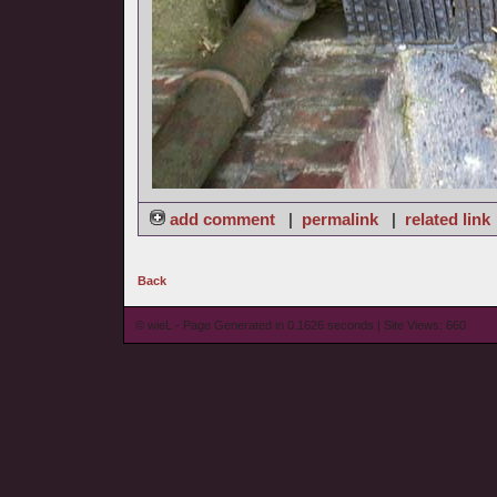
add comment
|
permalink
|
related link
Back
© wieL - Page Generated in 0.1626 seconds | Site Views: 660