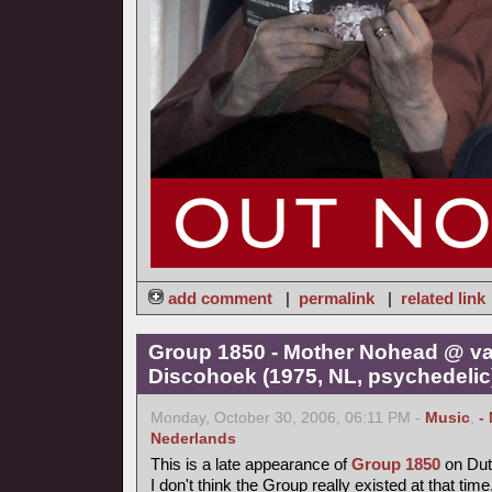
add comment
|
permalink
|
related link
Group 1850 - Mother Nohead @ va
Discohoek (1975, NL, psychedelic
Monday, October 30, 2006, 06:11 PM -
Music
,
-
Nederlands
This is a late appearance of
Group 1850
on Dutc
I don't think the Group really existed at that time