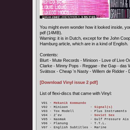
You might even wonder how it looked inside, y
pdf (14MB).
Warning: it is in Dutch, except for the John Coo
Hamburg article, which are in a kind of English.
Contents:
Blurt - Mute Records - Minioon - Love of Live 
Clarke - Minny Pops - Reggae - the Gap - das 
Svätsox - Cheap 'n Nasty - Willem de Ridder - 
[Download Vinyl issue 2 pdf]
List of flexi-discs that came with Vinyl:
V01 - 
Mekanik Kommando
V02 - Minioon           - 
Signal(s)
V03 - Tox Modell        - Plus Instruments
V04 - Z'ev              - 
Soviet Sex
V05 - Nasmak            - Gulf Pressure Ais
V06 - Planung           - T.T.L.
V07 - English Subtitles - Marine