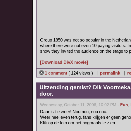
Group 1850 was not so popular in the Netherla
where there were not even 10 paying visitors. In
show they invited the audience on the stage to pl
[Download DivX movie]
1 comment
( 124 views ) |
permalink
|
re
Uitzending gemist? Dik Voormekaa
door.
Wednesday, October 11, 2006, 10:02 PM -
Fun
,
Daar is-tie weer! Nou nou, nou nou.
Weer heel even terug, fans krijgen er geen gen
Klik op de foto om het nogmaals te zien.