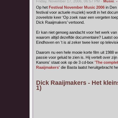
Friday, November 17, 2006, 06:57 PM -
Music
,
-
Op het
Festival November Music 2006
in Den 
festival voor actuele muziek) wordt in het do
zoveelste keer ‘Op zoek naar een vergeten toep
Dick Raaijmakers’ vertoond.
Er kan niet genoeg aandacht voor het werk van
waarom altijd dezelfde documentaire? Laatst o
Eindhoven en 't is al zeker twee keer op televis
Daarom nu een hele mooie korte film uit 1988 w
passie voor geluid te zien is. Hij vertelt over zijn
Kanons' staat ook op de 3 cd-box
'The complet
Raaijmakers'
die Basta laatst heruitgebracht he
Dick Raaijmakers - Het klein
1)