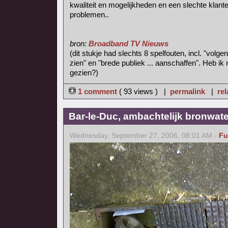
kwaliteit en mogelijkheden en een slechte klanten
problemen..
bron:
Broadband TV Nieuws
(dit stukje had slechts 8 spelfouten, incl. "volge
zien" en "brede publiek ... aanschaffen". Heb ik 
gezien?)
1 comment
( 93 views ) |
permalink
|
rel
Bar-le-Duc, ambachtelijk bronwate
Wednesday, September 27, 2006, 08:01 AM -
Fu