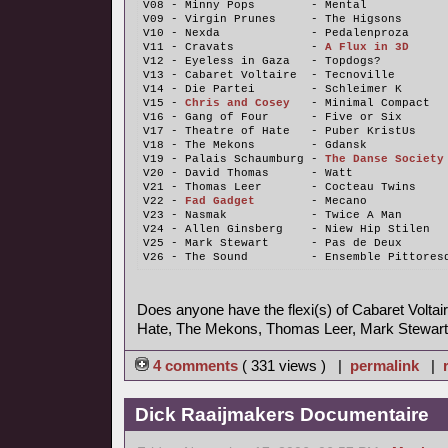
V08 - Minny Pops        - Mental
V09 - Virgin Prunes     - The Higsons
V10 - Nexda             - Pedalenproza
V11 - Cravats           - 
A Flux in 3D
V12 - Eyeless in Gaza   - Topdogs?
V13 - Cabaret Voltaire  - Tecnoville
V14 - Die Partei        - Schleimer K
V15 - 
Chris and Cosey
   - Minimal Compact
V16 - Gang of Four      - Five or Six
V17 - Theatre of Hate   - Puber KristUs
V18 - The Mekons        - Gdansk
V19 - Palais Schaumburg - 
The Danse Society
V20 - David Thomas      - Watt
V21 - Thomas Leer       - Cocteau Twins
V22 - 
Fad Gadget
        - Mecano
V23 - Nasmak            - Twice A Man
V24 - Allen Ginsberg    - Niew Hip Stilen
V25 - Mark Stewart      - Pas de Deux
V26 - The Sound         - Ensemble Pittores
Does anyone have the flexi(s) of Cabaret Voltair
Hate, The Mekons, Thomas Leer, Mark Stewart
4 comments
( 331 views ) |
permalink
|
Dick Raaijmakers Documentaire