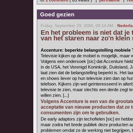
Goed gezien
Friday, September 29, 2006, 08:14 AM -
Nederl
En het probleem is niet dat je
van het staren naar zo'n klei
Accenture: beperkte belangstelling mobiele
Televisie kijken op de mobiel is mogelijk, maar 
Volgens een ondersoek [sic] dat Accenture hie
in de USA, het Verenigd Koninkrijk, Duitsland, J
laat zien dat de belangstelling beperkt is. Het la
en shows liever op hun televisie zien dan op h
telefoon. Kijkers zijn wel geïnteresseerd in alte
televisie te zien, maar slechts een derde zegt te
willen zien. [...]
Volgens Accenture is een van de grootate
acceptatie van nieuwe producten dat ze t
consumenten zijn om te gebruiken.
De early adaptors zijn techofielen [sic] en he
maar zodra het brede publiek deze producten 
problemen omdat ze de werking niet begrijpen, te