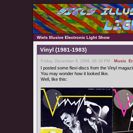
Wiels Illusive Electronic Light Show
Vinyl (1981-1983)
Friday, December 8, 2006, 06:18 PM -
Music
,
En
I posted some flexi-discs from the Vinyl magazi
You may wonder how it looked like.
Well, like this: