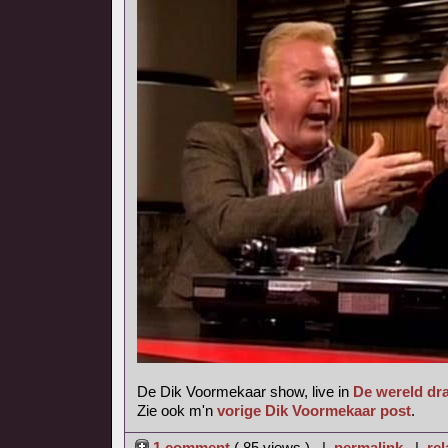
De Dik Voormekaar show, live in
De wereld dra
Zie ook m'n
vorige Dik Voormekaar post
.
1 comment
( 85 views ) |
permalink
|
rel